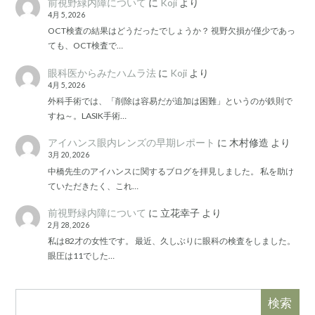
前視野緑内障について
に
Koji
より
4月 5, 2026
OCT検査の結果はどうだったでしょうか？ 視野欠損が僅少であっ
ても、OCT検査で…
眼科医からみたハムラ法
に
Koji
より
4月 5, 2026
外科手術では、「削除は容易だが追加は困難」というのが鉄則で
すね～。LASIK手術…
アイハンス眼内レンズの早期レポート
に
木村修造
より
3月 20, 2026
中橋先生のアイハンスに関するブログを拝見しました。 私を助け
ていただきたく、これ…
前視野緑内障について
に
立花幸子
より
2月 28, 2026
私は82才の女性です。 最近、久しぶりに眼科の検査をしました。
眼圧は11でした…
検索