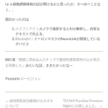
iｐｓ細胞網膜移植の話が聞けるかと思ったが、そーゆーことな
く、、
面白かったのは
スイフトアイ
：カメラで撮影するとAIが解析し、内容を
テキストで伝える。
Blindsight
：イーロンマスクのNeuroLinkが開発している
デバイス
BBC発「
網膜に埋め込んだチップで萎縮性黄斑変性の人が視力
を回復した
」みたいな話、ききたかったな～
Posted in
ロービジョン
Post
←
緑内障新規治療薬のセタネオ
TECNIS PureSee Premium
navigation
について
Nightに出席しました。
→