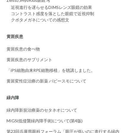
ZeissのMyoKids眼鏡 考
近視進行を遅らせるDIMSレンズ眼鏡の効果
コントラスト感度を落とした眼鏡で近視抑制
クボタメガネについての感想文
黄斑疾患
黄斑疾患の食べ物
黄斑疾患のサプリメント
「iPS細胞由来RPE細胞移植」を聴講しました。
黄斑変性症治療の新薬 バビースモについて
緑内障
緑内障新規治療薬のセタネオについて
MIGS(低侵襲緑内障手術)について(第4版)
第23回兵庫県眼科フォーラム「眼圧が低いのに進行する緑内