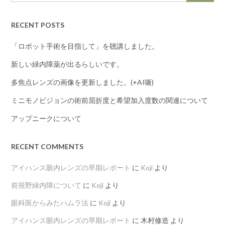
RECENT POSTS
「ロボット手術を目指して」を聴講しました。
新しい緑内障薬が出るらしいです。
多焦点レンズの画像を更新しました。(+AI噺)
ミニモノビジョンの術前屈折度と希望加入度数の関連について
アップニークについて
RECENT COMMENTS
アイハンス眼内レンズの早期レポート
に
Koji
より
前視野緑内障について
に
Koji
より
眼科医からみたハムラ法
に
Koji
より
アイハンス眼内レンズの早期レポート
に
木村修造
より