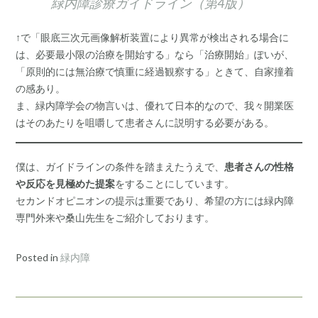
緑内障診療ガイドライン（第4版）
↑で「眼底三次元画像解析装置により異常が検出される場合に
は、必要最小限の治療を開始する」なら「治療開始」ぽいが、
「原則的には無治療で慎重に経過観察する」ときて、自家撞着
の感あり。
ま、緑内障学会の物言いは、優れて日本的なので、我々開業医
はそのあたりを咀嚼して患者さんに説明する必要がある。
僕は、ガイドラインの条件を踏まえたうえで、
患者さんの性格
や反応を見極めた提案
をすることにしています。
セカンドオピニオンの提示は重要であり、希望の方には緑内障
専門外来や桑山先生をご紹介しております。
Posted in
緑内障