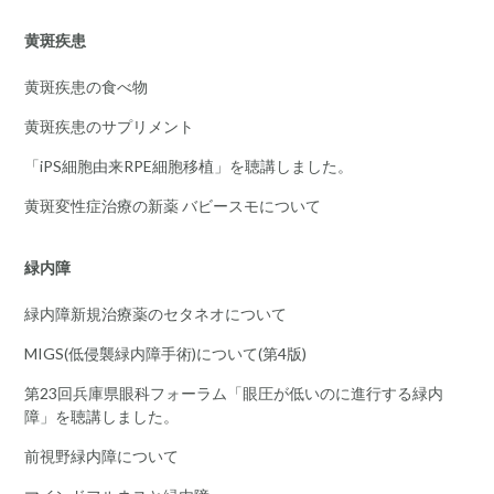
黄斑疾患
黄斑疾患の食べ物
黄斑疾患のサプリメント
「iPS細胞由来RPE細胞移植」を聴講しました。
黄斑変性症治療の新薬 バビースモについて
緑内障
緑内障新規治療薬のセタネオについて
MIGS(低侵襲緑内障手術)について(第4版)
第23回兵庫県眼科フォーラム「眼圧が低いのに進行する緑内
障」を聴講しました。
前視野緑内障について