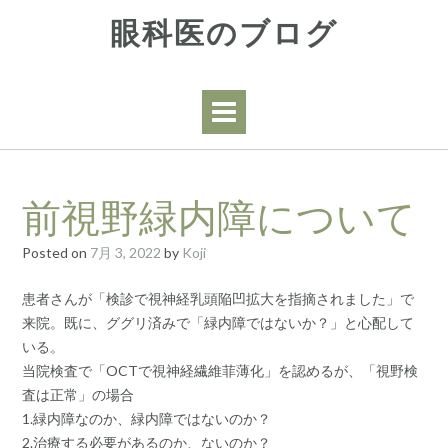
Skip
眼科医のブログ
to
content
前視野緑内障について
Posted on
7月 3, 2022
by
Koji
患者さんが「検診で視神経乳頭陥凹拡大を指摘されました」で
来院。既に、ググリ済みで「緑内障ではないか？」と心配して
いる。
当院検査で「OCTで視神経繊維菲薄化」を認めるが、「視野検
査は正常」の場合
1.緑内障なのか、緑内障ではないのか？
2.治療する必要があるのか、ないのか？