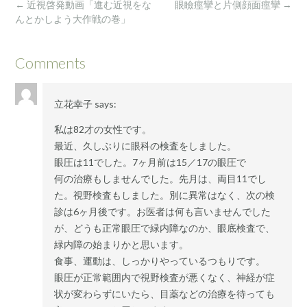
Post
←
近視啓発動画「進む近視をな
眼瞼痙攣と片側顔面痙攣
→
navigation
んとかしよう大作戦の巻」
Comments
立花幸子
says:
私は82才の女性です。
最近、久しぶりに眼科の検査をしました。
眼圧は11でした。7ヶ月前は15／17の眼圧で
何の治療もしませんでした。先月は、両目11でし
た。視野検査もしました。別に異常はなく、次の検
診は6ヶ月後です。お医者は何も言いませんでした
が、どうも正常眼圧で緑内障なのか、眼底検査で、
緑内障の始まりかと思います。
食事、運動は、しっかりやっているつもりです。
眼圧が正常範囲内で視野検査が悪くなく、神経が症
状が変わらずにいたら、目薬などの治療を待っても