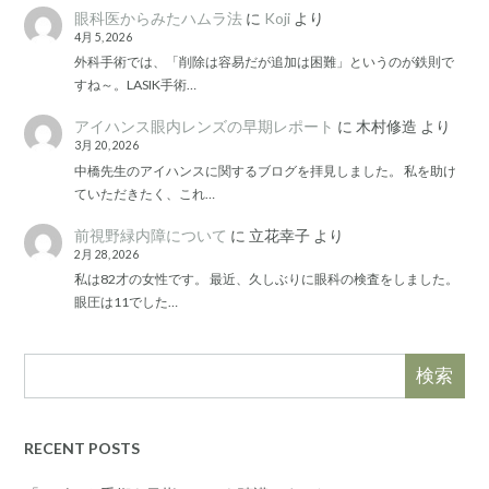
眼科医からみたハムラ法
に
Koji
より
4月 5, 2026
外科手術では、「削除は容易だが追加は困難」というのが鉄則で
すね～。LASIK手術…
アイハンス眼内レンズの早期レポート
に
木村修造
より
3月 20, 2026
中橋先生のアイハンスに関するブログを拝見しました。 私を助け
ていただきたく、これ…
前視野緑内障について
に
立花幸子
より
2月 28, 2026
私は82才の女性です。 最近、久しぶりに眼科の検査をしました。
眼圧は11でした…
検索
RECENT POSTS