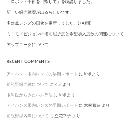
「ロボット手術を目指して」を聴講しました。
新しい緑内障薬が出るらしいです。
多焦点レンズの画像を更新しました。(+AI噺)
ミニモノビジョンの術前屈折度と希望加入度数の関連について
アップニークについて
RECENT COMMENTS
アイハンス眼内レンズの早期レポート
に
Koji
より
前視野緑内障について
に
Koji
より
眼科医からみたハムラ法
に
Koji
より
アイハンス眼内レンズの早期レポート
に
木村修造
より
前視野緑内障について
に
立花幸子
より