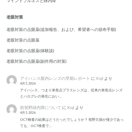
マインドフルネスと緑内障
老眼対策
老眼対策の点眼薬(追加報告、および、希望者への頒布手順)
老眼対策の点眼薬
老眼対策の点眼薬(体験談)
老眼対策の点眼薬(副作用の対策)
アイハンス眼内レンズの早期レポート
に
Koji
より
4月 5, 2026
アイハンス、つまり単焦点プラスレンズは、従来の単焦点レンズ
とハログレの発生におい…
前視野緑内障について
に
Koji
より
4月 5, 2026
OCT検査の結果はどうだったでしょうか？ 視野欠損が僅少であっ
ても、OCT検査で…