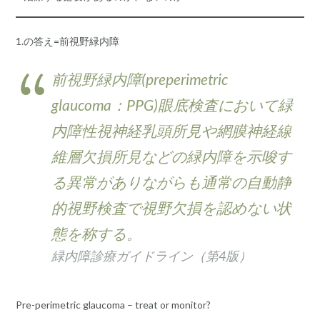
1.の答え=前視野緑内障
前視野緑内障(preperimetric
glaucoma：PPG)眼底検査において緑
内障性視神経乳頭所見や網膜神経線
維層欠損所見などの緑内障を示唆す
る異常がありながらも通常の自動静
的視野検査で視野欠損を認めない状
態を称する。
緑内障診療ガイドライン（第4版）
Pre-perimetric glaucoma – treat or monitor?