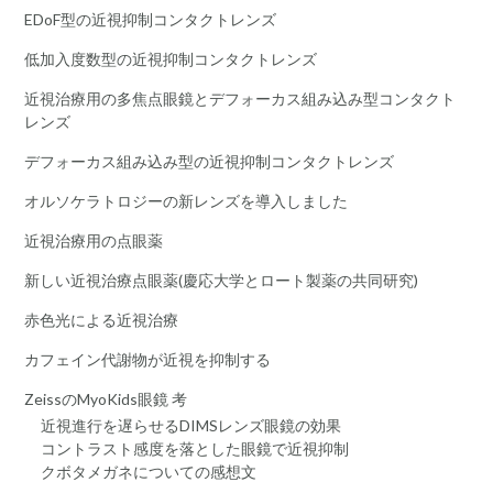
EDoF型の近視抑制コンタクトレンズ
低加入度数型の近視抑制コンタクトレンズ
近視治療用の多焦点眼鏡とデフォーカス組み込み型コンタクト
レンズ
デフォーカス組み込み型の近視抑制コンタクトレンズ
オルソケラトロジーの新レンズを導入しました
近視治療用の点眼薬
新しい近視治療点眼薬(慶応大学とロート製薬の共同研究)
赤色光による近視治療
カフェイン代謝物が近視を抑制する
ZeissのMyoKids眼鏡 考
近視進行を遅らせるDIMSレンズ眼鏡の効果
コントラスト感度を落とした眼鏡で近視抑制
クボタメガネについての感想文