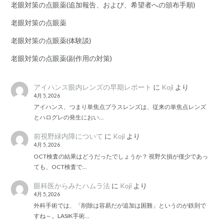
老眼対策の点眼薬(追加報告、および、希望者への頒布手順)
老眼対策の点眼薬
老眼対策の点眼薬(体験談)
老眼対策の点眼薬(副作用の対策)
アイハンス眼内レンズの早期レポート
に
Koji
より
4月 5, 2026
アイハンス、つまり単焦点プラスレンズは、従来の単焦点レンズ
とハログレの発生におい…
前視野緑内障について
に
Koji
より
4月 5, 2026
OCT検査の結果はどうだったでしょうか？ 視野欠損が僅少であっ
ても、OCT検査で…
眼科医からみたハムラ法
に
Koji
より
4月 5, 2026
外科手術では、「削除は容易だが追加は困難」というのが鉄則で
すね～。LASIK手術…