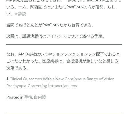
いる。一方、関西圏ではいまだにPanOptixの方が優勢」らし
い。☞
詳説
当院でもほとんどがPanOptixだから首肯できる。
次回は、話題沸騰(?)の
アイハンス
について述べる予定。
なお、AMO会社はいまやジョンソン＆ジョンソン配下であると
このたびわかった。医療業界は、合従連衡が激しいなと感じる
次第である。
1.
Clinical Outcomes With a New Continuous Range of Vision
Presbyopia-Correcting Intraocular Lens
Posted in
手術
,
白内障