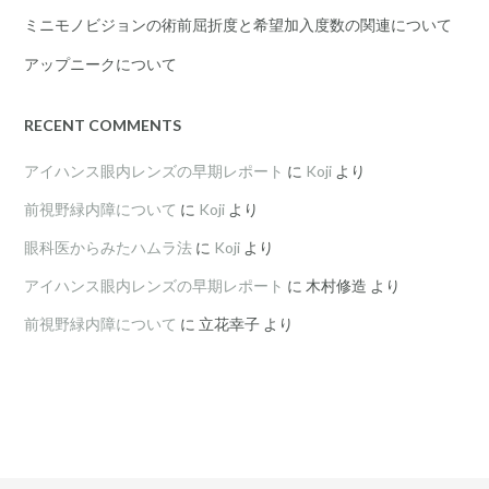
ミニモノビジョンの術前屈折度と希望加入度数の関連について
アップニークについて
RECENT COMMENTS
アイハンス眼内レンズの早期レポート
に
Koji
より
前視野緑内障について
に
Koji
より
眼科医からみたハムラ法
に
Koji
より
アイハンス眼内レンズの早期レポート
に
木村修造
より
前視野緑内障について
に
立花幸子
より