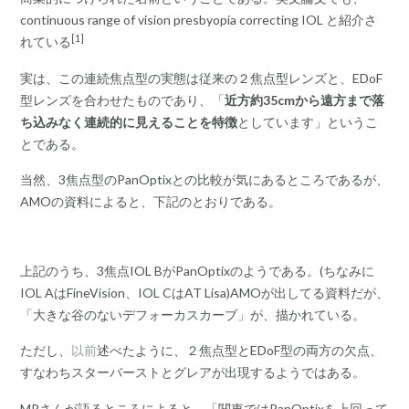
continuous range of vision presbyopia correcting IOL と紹介さ
[1]
れている
実は、この連続焦点型の実態は従来の２焦点型レンズと、EDoF
型レンズを合わせたものであり、「
近方約35cmから遠方まで落
ち込みなく連続的に見えることを特徴
としています」というこ
とである。
当然、3焦点型のPanOptixとの比較が気にあるところであるが、
AMOの資料によると、下記のとおりである。
上記のうち、3焦点IOL BがPanOptixのようである。(ちなみに
IOL AはFineVision、IOL CはAT Lisa)AMOが出してる資料だが、
「大きな谷のないデフォーカスカーブ」が、描かれている。
ただし、
以前
述べたように、２焦点型とEDoF型の両方の欠点、
すなわちスターバーストとグレアが出現するようではある。
MRさんが語るところによると、「関東ではPanOptixを上回って