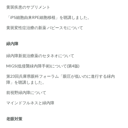
黄斑疾患のサプリメント
「iPS細胞由来RPE細胞移植」を聴講しました。
黄斑変性症治療の新薬 バビースモについて
緑内障
緑内障新規治療薬のセタネオについて
MIGS(低侵襲緑内障手術)について(第4版)
第23回兵庫県眼科フォーラム「眼圧が低いのに進行する緑内
障」を聴講しました。
前視野緑内障について
マインドフルネスと緑内障
老眼対策