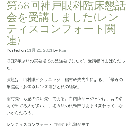
第68回神戸眼科臨床懇話
会を受講しました(レン
ティスコンフォート関
連)
Posted on
11月 21, 2021
by
Koji
ほぼ2年ぶりの実会場での勉強会でしたが、受講者はまばらだっ
た。
演題は、稲村眼科クリニック 稲村幹夫先生による、「最近の
単焦点・多焦点レンズ選びと私の経験」
稲村先生も息の長い先生である。白内障サージャンは、昔の名
前で出てる人が多い。手術方法の根幹部はあまり変わっていな
いからだろう。
レンティスコンフォートに関する話題が主で、