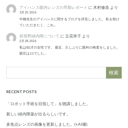
アイハンス眼内レンズの早期レポート
に
木村修造
より
3月 20, 2026
中橋先生のアイハンスに関するブログを拝見しました。 私を助け
ていただきたく、これ…
前視野緑内障について
に
立花幸子
より
2月 28, 2026
私は82才の女性です。 最近、久しぶりに眼科の検査をしました。
眼圧は11でした…
検索
RECENT POSTS
「ロボット手術を目指して」を聴講しました。
新しい緑内障薬が出るらしいです。
多焦点レンズの画像を更新しました。(+AI噺)