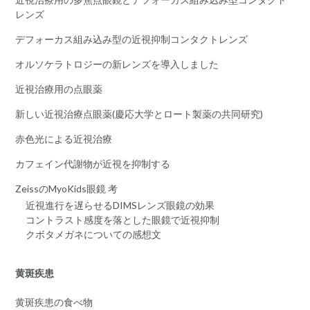
レンズ
デフォーカス組み込み型の近視抑制コンタクトレンズ
オルソケラトロジーの新レンズを導入しました
近視治療用の点眼薬
新しい近視治療点眼薬(慶応大学とロート製薬の共同研究)
赤色光による近視治療
カフェイン代謝物が近視を抑制する
ZeissのMyoKids眼鏡 考
近視進行を遅らせるDIMSレンズ眼鏡の効果
コントラスト感度を落とした眼鏡で近視抑制
クボタメガネについての感想文
黄斑疾患
黄斑疾患の食べ物