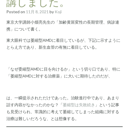
講しました。
Posted on
11月 8, 2021
by
Koji
東京大学講師小畑亮先生の「加齢黄斑変性の長期管理、病診連
携」について書く。
東大眼科では萎縮型AMDに着目しているが、下記に示すように
とらえ方であり、新生血管の有無に着目している。
「なぜ委縮型AMDに目を向けるか」という切り口であり、特に
「萎縮型AMDに対する治療薬」に大いに期待したのだが、
は、一瞬提示されただけであった。治験進行中であり、あまり
話す内容がなかったのかな？「
萎縮型は失敗続き
」という記事
も見受けられ、常識的に考えて萎縮してしまった組織に対する
治療は難しいだろうな、とは想像する。