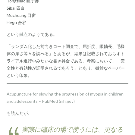
Tongziliao 瞳子髎
Sibai 四白
Muchuang 目窗
Hegu 合谷
という
鍼点
のようである。
「ランダム化した前向きコート調査で、屈折度、眼軸長、毛様
体の厚さ等々を調べる」とあるが、結果は記載されておらずト
ライアル進行中みたいな書き具合である。考察において、「安
全性と有効性が証明されるであろう」とあり、微妙なペーパー
という印象。
Acupuncture for slowing the progression of myopia in children
and adolescents – PubMed (nih.gov)
も読んだが、
実際に臨床の場で使うには、更なる