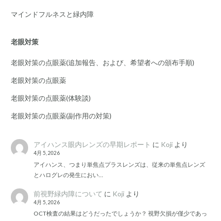
マインドフルネスと緑内障
老眼対策
老眼対策の点眼薬(追加報告、および、希望者への頒布手順)
老眼対策の点眼薬
老眼対策の点眼薬(体験談)
老眼対策の点眼薬(副作用の対策)
アイハンス眼内レンズの早期レポート
に
Koji
より
4月 5, 2026
アイハンス、つまり単焦点プラスレンズは、従来の単焦点レンズ
とハログレの発生におい…
前視野緑内障について
に
Koji
より
4月 5, 2026
OCT検査の結果はどうだったでしょうか？ 視野欠損が僅少であっ