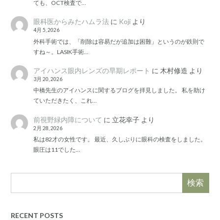
ても、OCT検査で…
眼科医からみたハムラ法
に
Koji
より
4月 5, 2026
外科手術では、「削除は容易だが追加は困難」というのが鉄則で
すね～。LASIK手術…
アイハンス眼内レンズの早期レポート
に
木村修造
より
3月 20, 2026
中橋先生のアイハンスに関するブログを拝見しました。 私を助け
ていただきたく、これ…
前視野緑内障について
に
立花幸子
より
2月 28, 2026
私は82才の女性です。 最近、久しぶりに眼科の検査をしました。
眼圧は11でした…
検索
RECENT POSTS