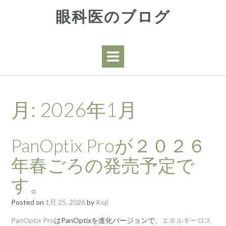
Skip
眼科医のブログ
to
content
月:
2026年1月
PanOptix Proが２０２６
年春ごろの発売予定で
す。
Posted on
1月 25, 2026
by
Koji
PanOptix Pro
はPanOptixを進化バージョンで、
エネルギーロス