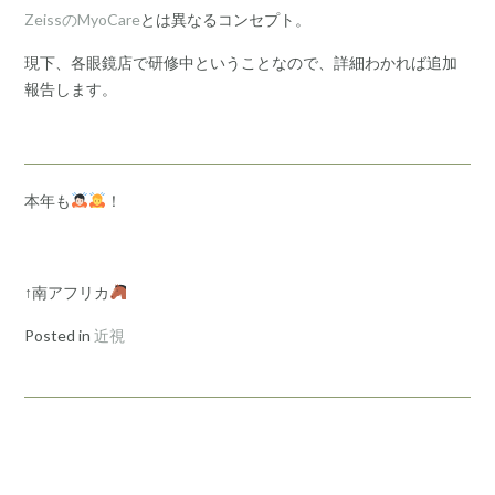
ZeissのMyoCare
とは異なるコンセプト。
現下、各眼鏡店で研修中ということなので、詳細わかれば追加
報告します。
本年も
！
↑南アフリカ
Posted in
近視