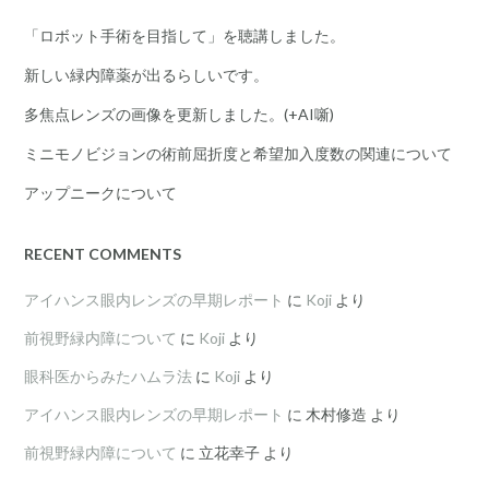
「ロボット手術を目指して」を聴講しました。
新しい緑内障薬が出るらしいです。
多焦点レンズの画像を更新しました。(+AI噺)
ミニモノビジョンの術前屈折度と希望加入度数の関連について
アップニークについて
RECENT COMMENTS
アイハンス眼内レンズの早期レポート
に
Koji
より
前視野緑内障について
に
Koji
より
眼科医からみたハムラ法
に
Koji
より
アイハンス眼内レンズの早期レポート
に
木村修造
より
前視野緑内障について
に
立花幸子
より