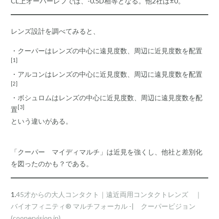
CL上オーバーレフでは、-0.5D相等となる。他2社は±0。
レンズ設計を調べてみると、
・クーパーはレンズの中心に遠見度数、周辺に近見度数を配置
[1]
・アルコンはレンズの中心に近見度数、周辺に遠見度数を配置
[2]
・ボシュロムはレンズの中心に近見度数、周辺に遠見度数を配
[3]
置
という違いがある。
「クーパー マイディマルチ」は近見を強くし、他社と差別化
を図ったのかも？である。
1.
45才からの大人コンタクト｜遠近両用コンタクトレンズ ｜
バイオフィニティ® マルチフォーカル -| クーパービジョン
(coopervision.jp)