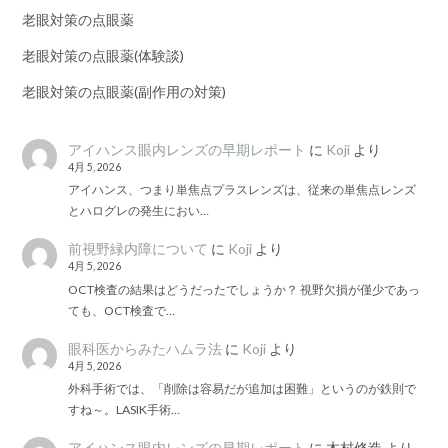
老眼対策の点眼薬
老眼対策の点眼薬(体験談)
老眼対策の点眼薬(副作用の対策)
アイハンス眼内レンズの早期レポート
に
Koji
より
4月 5, 2026
アイハンス、つまり単焦点プラスレンズは、従来の単焦点レンズ
とハログレの発生におい…
前視野緑内障について
に
Koji
より
4月 5, 2026
OCT検査の結果はどうだったでしょうか？ 視野欠損が僅少であっ
ても、OCT検査で…
眼科医からみたハムラ法
に
Koji
より
4月 5, 2026
外科手術では、「削除は容易だが追加は困難」というのが鉄則で
すね～。LASIK手術…
アイハンス眼内レンズの早期レポート
に
木村修造
より