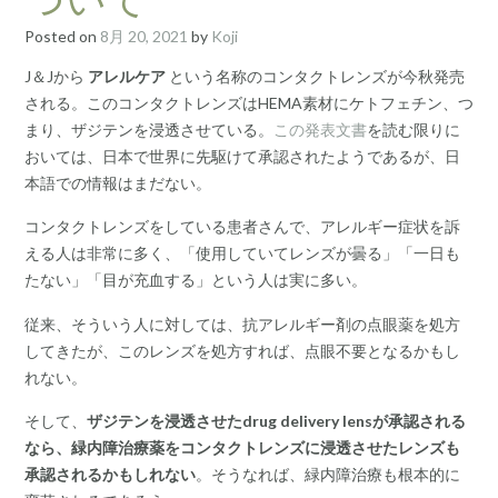
Posted on
8月 20, 2021
by
Koji
J＆Jから
アレルケア
という名称のコンタクトレンズが今秋発売
される。このコンタクトレンズはHEMA素材にケトフェチン、つ
まり、ザジテンを浸透させている。
この発表文書
を読む限りに
おいては、日本で世界に先駆けて承認されたようであるが、日
本語での情報はまだない。
コンタクトレンズをしている患者さんで、アレルギー症状を訴
える人は非常に多く、「使用していてレンズが曇る」「一日も
たない」「目が充血する」という人は実に多い。
従来、そういう人に対しては、抗アレルギー剤の点眼薬を処方
してきたが、このレンズを処方すれば、点眼不要となるかもし
れない。
そして、
ザジテンを浸透させたdrug delivery lensが承認される
なら、緑内障治療薬をコンタクトレンズに浸透させたレンズも
承認されるかもしれない
。そうなれば、緑内障治療も根本的に