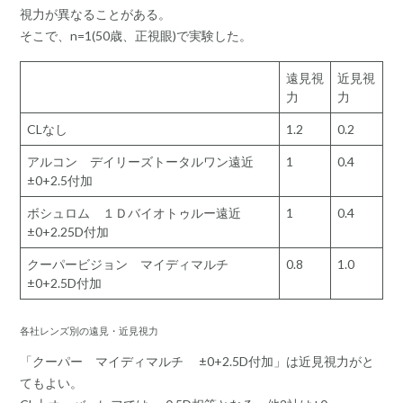
視力が異なることがある。
そこで、n=1(50歳、正視眼)で実験した。
遠見視
近見視
力
力
CLなし
1.2
0.2
アルコン デイリーズトータルワン遠近
1
0.4
±0+2.5付加
ボシュロム １Ｄバイオトゥルー遠近
1
0.4
±0+2.25D付加
クーパービジョン マイディマルチ
0.8
1.0
±0+2.5D付加
各社レンズ別の遠見・近見視力
「クーパー マイディマルチ ±0+2.5D付加」は近見視力がと
てもよい。