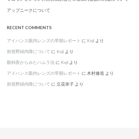
アップニークについて
RECENT COMMENTS
アイハンス眼内レンズの早期レポート
に
Koji
より
前視野緑内障について
に
Koji
より
眼科医からみたハムラ法
に
Koji
より
アイハンス眼内レンズの早期レポート
に
木村修造
より
前視野緑内障について
に
立花幸子
より