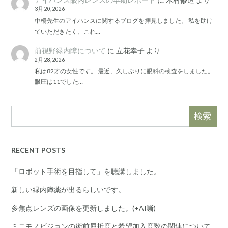
3月 20, 2026
中橋先生のアイハンスに関するブログを拝見しました。 私を助け
ていただきたく、これ…
前視野緑内障について
に
立花幸子
より
2月 28, 2026
私は82才の女性です。 最近、久しぶりに眼科の検査をしました。
眼圧は11でした…
検索
RECENT POSTS
「ロボット手術を目指して」を聴講しました。
新しい緑内障薬が出るらしいです。
多焦点レンズの画像を更新しました。(+AI噺)
ミニモノビジョンの術前屈折度と希望加入度数の関連について