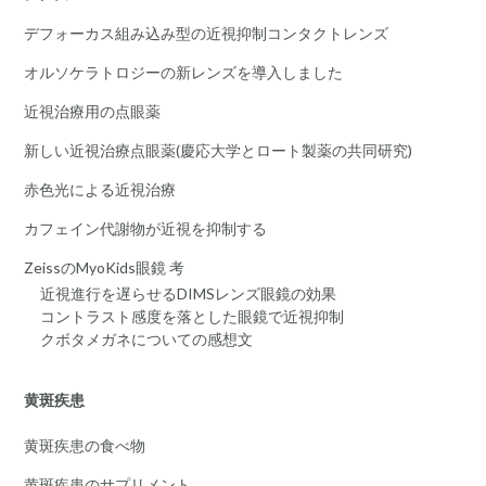
デフォーカス組み込み型の近視抑制コンタクトレンズ
オルソケラトロジーの新レンズを導入しました
近視治療用の点眼薬
新しい近視治療点眼薬(慶応大学とロート製薬の共同研究)
赤色光による近視治療
カフェイン代謝物が近視を抑制する
ZeissのMyoKids眼鏡 考
近視進行を遅らせるDIMSレンズ眼鏡の効果
コントラスト感度を落とした眼鏡で近視抑制
クボタメガネについての感想文
黄斑疾患
黄斑疾患の食べ物
黄斑疾患のサプリメント