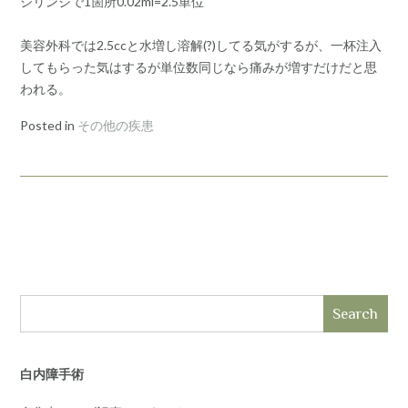
シリンジで1箇所0.02ml=2.5単位
美容外科では2.5ccと水増し溶解(?)してる気がするが、一杯注入
してもらった気はするが単位数同じなら痛みが増すだけだと思
われる。
Posted in
その他の疾患
Search
白内障手術