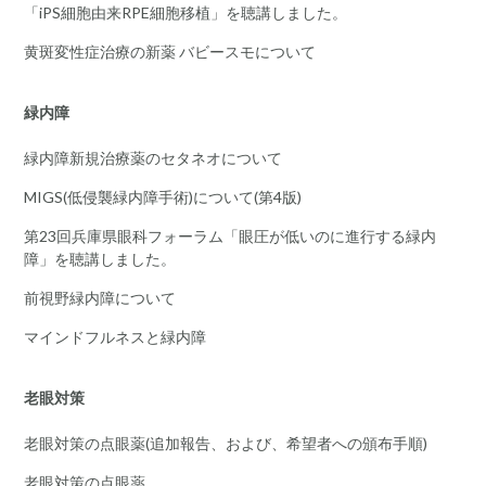
「iPS細胞由来RPE細胞移植」を聴講しました。
黄斑変性症治療の新薬 バビースモについて
緑内障
緑内障新規治療薬のセタネオについて
MIGS(低侵襲緑内障手術)について(第4版)
第23回兵庫県眼科フォーラム「眼圧が低いのに進行する緑内
障」を聴講しました。
前視野緑内障について
マインドフルネスと緑内障
老眼対策
老眼対策の点眼薬(追加報告、および、希望者への頒布手順)
老眼対策の点眼薬