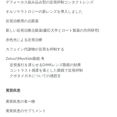
デフォーカス組み込み型の近視抑制コンタクトレンズ
オルソケラトロジーの新レンズを導入しました
近視治療用の点眼薬
新しい近視治療点眼薬(慶応大学とロート製薬の共同研究)
赤色光による近視治療
カフェイン代謝物が近視を抑制する
ZeissのMyoKids眼鏡 考
近視進行を遅らせるDIMSレンズ眼鏡の効果
コントラスト感度を落とした眼鏡で近視抑制
クボタメガネについての感想文
黄斑疾患
黄斑疾患の食べ物
黄斑疾患のサプリメント