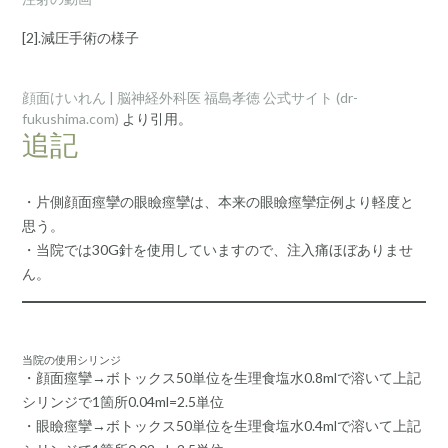
[2].減圧手術の様子
顔面けいれん | 脳神経外科医 福島孝徳 公式サイト (dr-
fukushima.com)
より引用。
追記
・片側顔面痙攣の眼瞼痙攣は、本来の眼瞼痙攣症例より軽度と
思う。
・当院では30G針を使用していますので、注入痛ほぼありませ
ん。
当院の使用シリンジ
・顔面痙攣→ボトックス50単位を生理食塩水0.8mlで溶いて上記
シリンジで1箇所0.04ml=2.5単位
・眼瞼痙攣→ボトックス50単位を生理食塩水0.4mlで溶いて上記