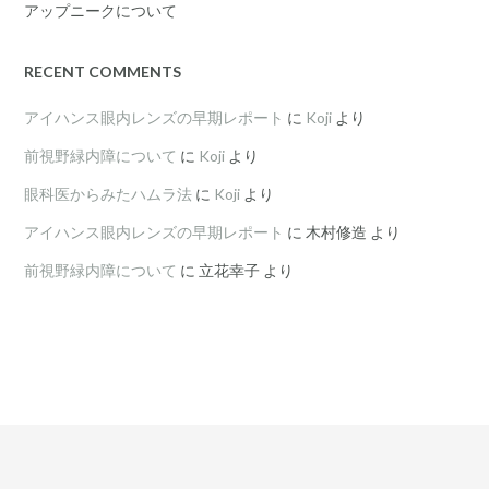
アップニークについて
RECENT COMMENTS
アイハンス眼内レンズの早期レポート
に
Koji
より
前視野緑内障について
に
Koji
より
眼科医からみたハムラ法
に
Koji
より
アイハンス眼内レンズの早期レポート
に
木村修造
より
前視野緑内障について
に
立花幸子
より