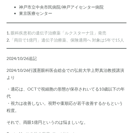
神戸市立中央市民病院/神戸アイセンター病院
東京医療センター
1.
眼科疾患初の遺伝子治療薬「ルクスターナ注」発売
2.
「両目で1億円」遺伝子治療薬、保険適用へ 対象は5年で15人
2024/10/26追記
2024/10/26行護憲眼科医会総会での弘前大学上野真治教授講演
より
・適応は、OCTで視細胞の形態が保存されいてる10歳以下の年
代
・視力は改善しない。視野や案順応が若干改善するかもという
程度。
それで、両眼1億円というのは悩ましいな。