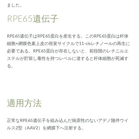
ました。
RPE65遺伝子
RPE65遺伝子はRPE65蛋白を産生する。このRPE65蛋白は杆体
細胞+網膜色素上皮の視覚サイクルで11-cisレチノールの再生に
必要である。RPE65蛋白が存在しないと、前段階のレチニルエ
ステルが貯留し毒性を持つレベルに達すると杆体細胞が死滅す
る。
適用方法
正常なRPE65遺伝子を組み込んだ病原性のないアデノ随伴ウイ
ルス2型（AAV2）を網膜下へ注射する。