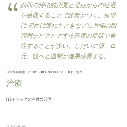
顔面の特徴的所見と発症からの経過
を聴取することで診断がつく。痙攣
は,初めは疲れたときなどに片側の眼
周囲がピクピクする程度の症状で発
症することが多い。しだいに頬、ロ
元、額へと痙攣が進展増悪する。
日本医事新報 2020/10/10号 NO.5033 p.18-30より引用。
治療
[1].ボトックス注射の部位
注射の動画