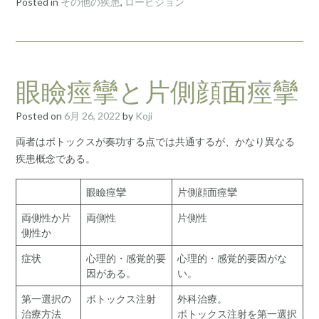
Posted in
その他の疾患
,
ロービジョン
眼瞼痙攣と片側顔面痙攣
Posted on
6月 26, 2022
by
Koji
両者はボトックスが奏功する点では共通するが、かなり異なる
疾患概念である。
眼瞼痙攣
片側顔面痙攣
両側性か片
両側性
片側性
側性か
症状
心理的・感覚的要
心理的・感覚的要因がな
因がある。
い。
第一選択の
ボトックス注射
外科治療。
治療方法
ボトックス注射を第一選択