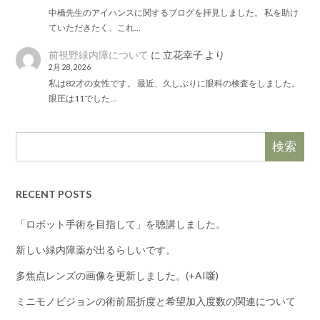
中橋先生のアイハンスに関するブログを拝見しました。 私を助け
ていただきたく、これ…
前視野緑内障について
に
立花幸子
より
2月 28, 2026
私は82才の女性です。 最近、久しぶりに眼科の検査をしました。
眼圧は11でした…
検索
RECENT POSTS
「ロボット手術を目指して」を聴講しました。
新しい緑内障薬が出るらしいです。
多焦点レンズの画像を更新しました。(+AI噺)
ミニモノビジョンの術前屈折度と希望加入度数の関連について