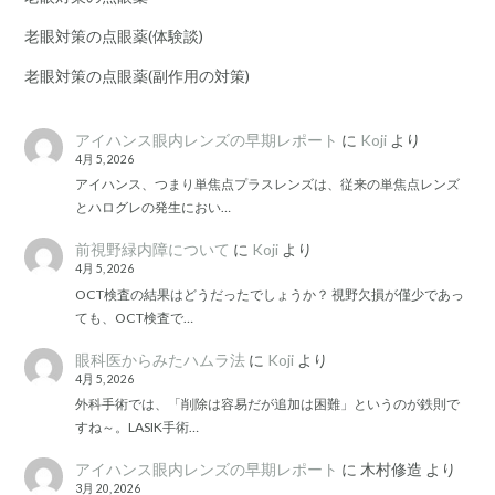
老眼対策の点眼薬(体験談)
老眼対策の点眼薬(副作用の対策)
アイハンス眼内レンズの早期レポート
に
Koji
より
4月 5, 2026
アイハンス、つまり単焦点プラスレンズは、従来の単焦点レンズ
とハログレの発生におい…
前視野緑内障について
に
Koji
より
4月 5, 2026
OCT検査の結果はどうだったでしょうか？ 視野欠損が僅少であっ
ても、OCT検査で…
眼科医からみたハムラ法
に
Koji
より
4月 5, 2026
外科手術では、「削除は容易だが追加は困難」というのが鉄則で
すね～。LASIK手術…
アイハンス眼内レンズの早期レポート
に
木村修造
より
3月 20, 2026