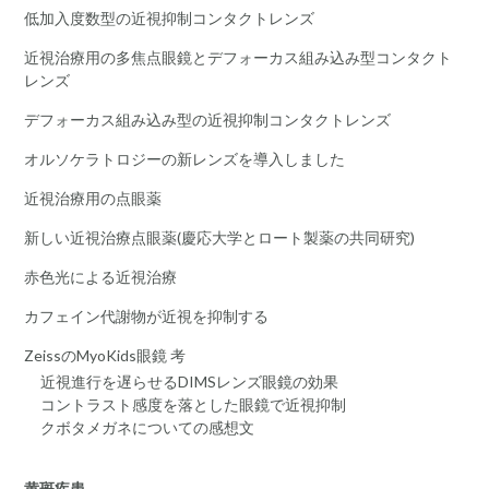
低加入度数型の近視抑制コンタクトレンズ
近視治療用の多焦点眼鏡とデフォーカス組み込み型コンタクト
レンズ
デフォーカス組み込み型の近視抑制コンタクトレンズ
オルソケラトロジーの新レンズを導入しました
近視治療用の点眼薬
新しい近視治療点眼薬(慶応大学とロート製薬の共同研究)
赤色光による近視治療
カフェイン代謝物が近視を抑制する
ZeissのMyoKids眼鏡 考
近視進行を遅らせるDIMSレンズ眼鏡の効果
コントラスト感度を落とした眼鏡で近視抑制
クボタメガネについての感想文
黄斑疾患