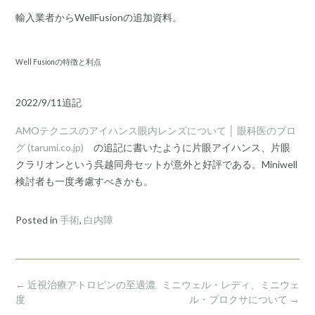
輸入業者からWellFusionの追加資料。
Well Fusionの特徴と利点
2022/9/11追記
AMOテクニスのアイハンス眼内レンズについて │ 眼科医のブロ
グ (tarumi.co.jp)
の追記に書いたように片眼アイハンス、片眼
クラリオンという呉越同舟セットが意外と好評である。Miniwell
検討者も一度考慮すべきかも。
Posted in
手術
,
白内障
Post
←
近視治療アトロピンの至適濃
ミニウェル・レディ、ミニウェ
navigation
度
ル・プロクサについて
→