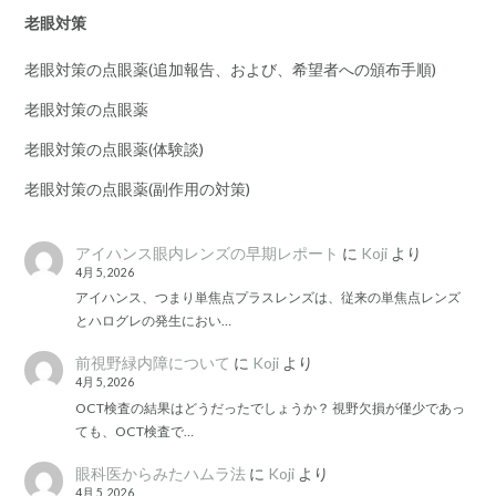
老眼対策
老眼対策の点眼薬(追加報告、および、希望者への頒布手順)
老眼対策の点眼薬
老眼対策の点眼薬(体験談)
老眼対策の点眼薬(副作用の対策)
アイハンス眼内レンズの早期レポート
に
Koji
より
4月 5, 2026
アイハンス、つまり単焦点プラスレンズは、従来の単焦点レンズ
とハログレの発生におい…
前視野緑内障について
に
Koji
より
4月 5, 2026
OCT検査の結果はどうだったでしょうか？ 視野欠損が僅少であっ
ても、OCT検査で…
眼科医からみたハムラ法
に
Koji
より
4月 5, 2026