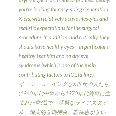
you’re looking for easy-going Generation
X-ers, with relatively active lifestyles and
realistic expectations for the surgical
procedure. In addition, and critically, they
should have healthy eyes – in particular a
healthy tear film and no dry eye
syndrome (which is one of the main
contributing factors to IOL failure).
イージーゴーイングなX世代の人たち
(1960年代中盤から1970年代終盤に生
まれた世代)で、活発なライフスタイ
ル、現実的な期待度、眼疾患がない