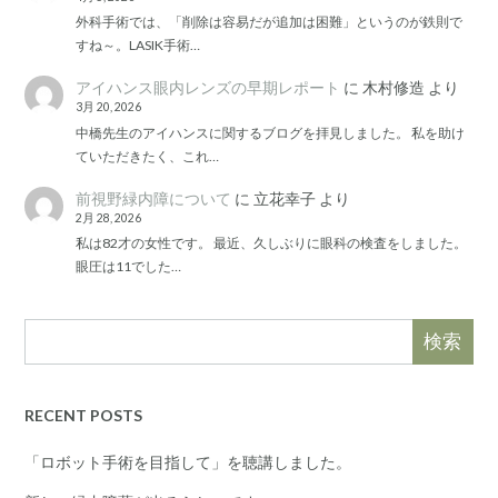
外科手術では、「削除は容易だが追加は困難」というのが鉄則で
すね～。LASIK手術…
アイハンス眼内レンズの早期レポート
に
木村修造
より
3月 20, 2026
中橋先生のアイハンスに関するブログを拝見しました。 私を助け
ていただきたく、これ…
前視野緑内障について
に
立花幸子
より
2月 28, 2026
私は82才の女性です。 最近、久しぶりに眼科の検査をしました。
眼圧は11でした…
検索
RECENT POSTS
「ロボット手術を目指して」を聴講しました。