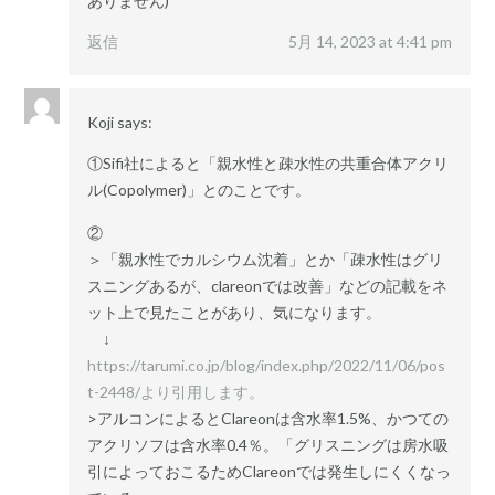
ありません)
返信
5月 14, 2023 at 4:41 pm
Koji
says:
①Sifi社によると「親水性と疎水性の共重合体アクリ
ル(Copolymer)」とのことです。
②
＞「親水性でカルシウム沈着」とか「疎水性はグリ
スニングあるが、clareonでは改善」などの記載をネ
ット上で見たことがあり、気になります。
↓
https://tarumi.co.jp/blog/index.php/2022/11/06/pos
t-2448/より引用します。
>アルコンによるとClareonは含水率1.5%、かつての
アクリソフは含水率0.4％。「グリスニングは房水吸
引によっておこるためClareonでは発生しにくくなっ