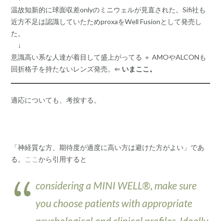
温故知新的に球面収差onlyのミニウェルが見直された。Sifi社も
近方不足は認識していたためproxaをWell Fusionとして発売し
た。
↓
意識高い系な人達が着目して盛上がってる ＋ AMOやALCONも
回折格子を持たないレンズ発売。⇐
いまここ。
適応についても、考按する。
「神経質な方、期待度が過度に高い方は避けた方がよい」であ
る。
ここ
から引用すると
considering a MINI WELL®, make sure
you choose patients with appropriate
psychological and clinical profiles. Ideally,