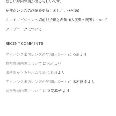
新しい緑内障薬が出るらしいです。
多焦点レンズの画像を更新しました。(+AI噺)
ミニモノビジョンの術前屈折度と希望加入度数の関連について
アップニークについて
RECENT COMMENTS
アイハンス眼内レンズの早期レポート
に
Koji
より
前視野緑内障について
に
Koji
より
眼科医からみたハムラ法
に
Koji
より
アイハンス眼内レンズの早期レポート
に
木村修造
より
前視野緑内障について
に
立花幸子
より