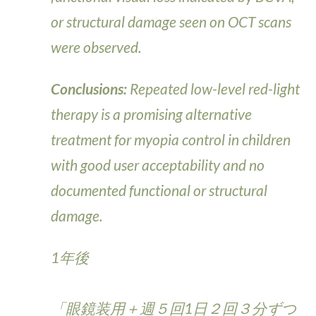
or structural damage seen on OCT scans
were observed.
Conclusions:
Repeated low-level red-light
therapy is a promising alternative
treatment for myopia control in children
with good user acceptability and no
documented functional or structural
damage.
1年後
「眼鏡装用＋週５回1日２回３分ずつ