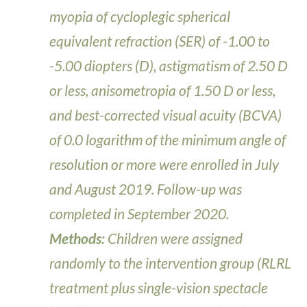
myopia of cycloplegic spherical
equivalent refraction (SER) of -1.00 to
-5.00 diopters (D), astigmatism of 2.50 D
or less, anisometropia of 1.50 D or less,
and best-corrected visual acuity (BCVA)
of 0.0 logarithm of the minimum angle of
resolution or more were enrolled in July
and August 2019. Follow-up was
completed in September 2020.
Methods:
Children were assigned
randomly to the intervention group (RLRL
treatment plus single-vision spectacle