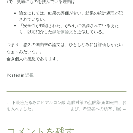
↑で、奥歯にものを挟んでいる理由は
論文にしては、結果の評価が甘い。結果の統計処理が記
されていない。
「安全性が確認された」がやけに強調されているあた
り、以前紹介した
鍼治療論文
と近似している。
つまり、悠久の国由来の論文は、ひとしなみには評価しがたい
なぁ～みたいな。。
全き個人の感想であります。
Posted in
近視
Post
←
下眼瞼たるみにヒアルロン酸
老眼対策の点眼薬(追加報告、お
navigation
を入れました。
よび、希望者への頒布手順)
→
コメントを残す