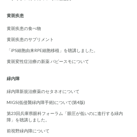
黄斑疾患
黄斑疾患の食べ物
黄斑疾患のサプリメント
「iPS細胞由来RPE細胞移植」を聴講しました。
黄斑変性症治療の新薬 バビースモについて
緑内障
緑内障新規治療薬のセタネオについて
MIGS(低侵襲緑内障手術)について(第4版)
第23回兵庫県眼科フォーラム「眼圧が低いのに進行する緑内
障」を聴講しました。
前視野緑内障について