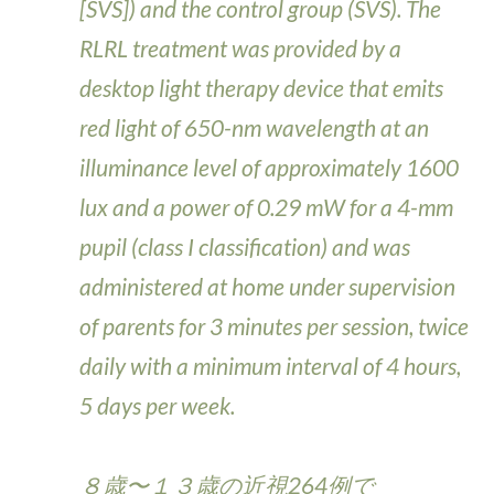
[SVS]) and the control group (SVS). The
RLRL treatment was provided by a
desktop light therapy device that emits
red light of 650-nm wavelength at an
illuminance level of approximately 1600
lux and a power of 0.29 mW for a 4-mm
pupil (class I classification) and was
administered at home under supervision
of parents for 3 minutes per session, twice
daily with a minimum interval of 4 hours,
5 days per week.
８歳〜１３歳の近視264例で