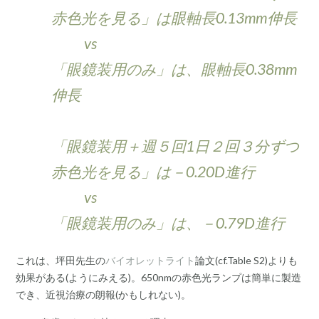
赤色光を見る」は眼軸長0.13mm伸長
vs
「眼鏡装用のみ」は、眼軸長0.38mm
伸長
「眼鏡装用＋週５回1日２回３分ずつ
赤色光を見る」は－0.20D進行
vs
「眼鏡装用のみ」は、－0.79D進行
これは、坪田先生の
バイオレットライト
論文(cf.Table S2)よりも
効果がある(ようにみえる)。650nmの赤色光ランプは簡単に製造
でき、近視治療の朗報(かもしれない)。