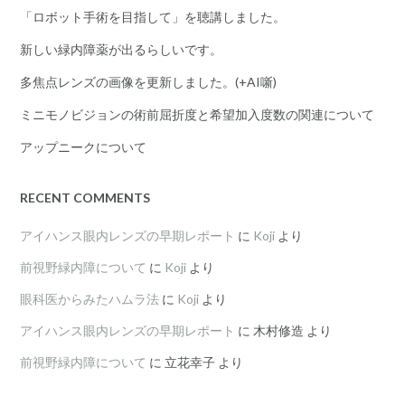
「ロボット手術を目指して」を聴講しました。
新しい緑内障薬が出るらしいです。
多焦点レンズの画像を更新しました。(+AI噺)
ミニモノビジョンの術前屈折度と希望加入度数の関連について
アップニークについて
RECENT COMMENTS
アイハンス眼内レンズの早期レポート
に
Koji
より
前視野緑内障について
に
Koji
より
眼科医からみたハムラ法
に
Koji
より
アイハンス眼内レンズの早期レポート
に
木村修造
より
前視野緑内障について
に
立花幸子
より