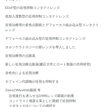
EDoF型の近視抑制コンタクトレンズ
低加入度数型の近視抑制コンタクトレンズ
近視治療用の多焦点眼鏡とデフォーカス組み込み型コンタクト
レンズ
デフォーカス組み込み型の近視抑制コンタクトレンズ
オルソケラトロジーの新レンズを導入しました
近視治療用の点眼薬
新しい近視治療点眼薬(慶応大学とロート製薬の共同研究)
赤色光による近視治療
カフェイン代謝物が近視を抑制する
ZeissのMyoKids眼鏡 考
近視進行を遅らせるDIMSレンズ眼鏡の効果
コントラスト感度を落とした眼鏡で近視抑制
クボタメガネについての感想文