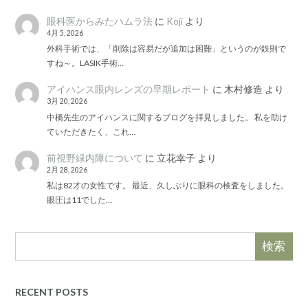
眼科医からみたハムラ法
に
Koji
より
4月 5, 2026
外科手術では、「削除は容易だが追加は困難」というのが鉄則で
すね～。LASIK手術…
アイハンス眼内レンズの早期レポート
に
木村修造
より
3月 20, 2026
中橋先生のアイハンスに関するブログを拝見しました。 私を助け
ていただきたく、これ…
前視野緑内障について
に
立花幸子
より
2月 28, 2026
私は82才の女性です。 最近、久しぶりに眼科の検査をしました。
眼圧は11でした…
検索
RECENT POSTS