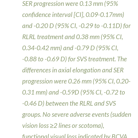
SER progression were 0.13 mm (95%
confidence interval [CI], 0.09-0.17mm)
and -0.20 D (95% CI, -0.29 to -0.11D) for
RLRL treatment and 0.38 mm (95% CI,
0.34-0.42 mm) and -0.79 D (95% CI,
-0.88 to -0.69 D) for SVS treatment. The
differences in axial elongation and SER
progression were 0.26 mm (95% CI, 0.20-
0.31 mm) and -0.59D (95% CI, -0.72 to
-0.46 D) between the RLRL and SVS
groups. No severe adverse events (sudden
vision loss ≥2 lines or scotoma),
functional visual loss indicated by BCVA,