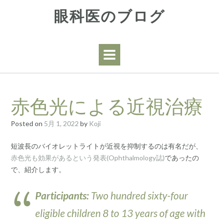
Skip
眼科医のブログ
to
content
赤色光による近視治療
Posted on
5月 1, 2022
by
Koji
短波長のバイオレットライトが近視を抑制するのは有名だが、
赤色光も効果があるという発表(Ophthalmology誌)
であったの
で、紹介します。
Participants:
Two hundred sixty-four
eligible children 8 to 13 years of age with