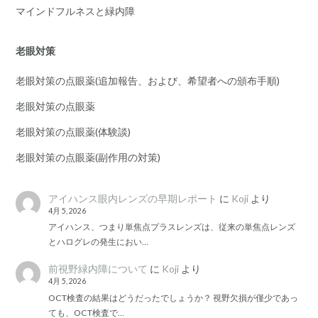
マインドフルネスと緑内障
老眼対策
老眼対策の点眼薬(追加報告、および、希望者への頒布手順)
老眼対策の点眼薬
老眼対策の点眼薬(体験談)
老眼対策の点眼薬(副作用の対策)
アイハンス眼内レンズの早期レポート
に
Koji
より
4月 5, 2026
アイハンス、つまり単焦点プラスレンズは、従来の単焦点レンズ
とハログレの発生におい…
前視野緑内障について
に
Koji
より
4月 5, 2026
OCT検査の結果はどうだったでしょうか？ 視野欠損が僅少であっ
ても、OCT検査で…