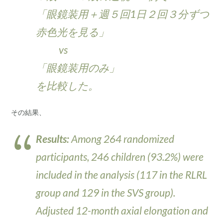
「眼鏡装用＋週５回1日２回３分ずつ
赤色光を見る」
vs
「眼鏡装用のみ」
を比較した。
その結果、
Results:
Among 264 randomized
participants, 246 children (93.2%) were
included in the analysis (117 in the RLRL
group and 129 in the SVS group).
Adjusted 12-month axial elongation and