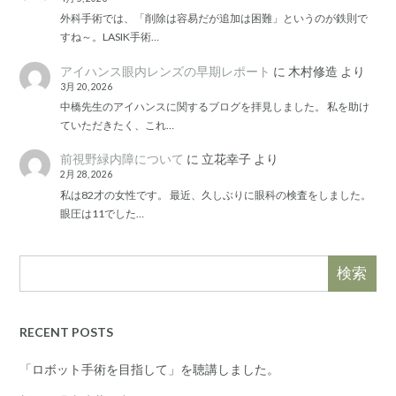
外科手術では、「削除は容易だが追加は困難」というのが鉄則で
すね～。LASIK手術…
アイハンス眼内レンズの早期レポート
に
木村修造
より
3月 20, 2026
中橋先生のアイハンスに関するブログを拝見しました。 私を助け
ていただきたく、これ…
前視野緑内障について
に
立花幸子
より
2月 28, 2026
私は82才の女性です。 最近、久しぶりに眼科の検査をしました。
眼圧は11でした…
検索
RECENT POSTS
「ロボット手術を目指して」を聴講しました。