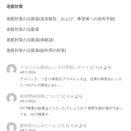
老眼対策
老眼対策の点眼薬(追加報告、および、希望者への頒布手順)
老眼対策の点眼薬
老眼対策の点眼薬(体験談)
老眼対策の点眼薬(副作用の対策)
アイハンス眼内レンズの早期レポート
に
Koji
より
4月 5, 2026
アイハンス、つまり単焦点プラスレンズは、従来の単焦点レンズ
とハログレの発生におい…
前視野緑内障について
に
Koji
より
4月 5, 2026
OCT検査の結果はどうだったでしょうか？ 視野欠損が僅少であっ
ても、OCT検査で…
眼科医からみたハムラ法
に
Koji
より
4月 5, 2026