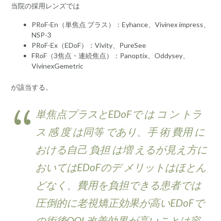
当院の採用レンズでは
PRoF-En（単焦点 プラス）：Eyhance、Vivinex impress、
NSP-3
PRoF-Ex（EDoF）：Vivity、PureSee
FRoF（3焦点・連続焦点）：Panoptix、Oddysey、
VivinexGemetric
が該当する。
単焦点プラスとEDoFで は コ ン トラ
ス 感 度 は同等 であり、手 術 費用 に
おける自己 負担 は増 えるが見え方に
おいてはEDoFのデ メリットはほとん
どなく、費用を負担できる患者では
圧倒的に老視矯正効果が高いEDoFで
の術後QOL改善効果が高いことは容