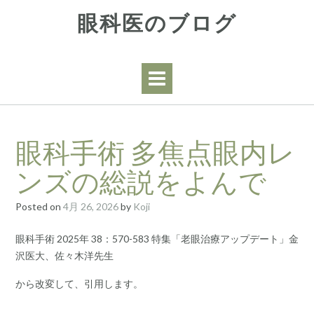
Skip
眼科医のブログ
to
content
眼科手術 多焦点眼内レ
ンズの総説をよんで
Posted on
4月 26, 2026
by
Koji
眼科手術 2025年 38：570-583 特集「老眼治療アップデート」金
沢医大、佐々木洋先生
から改変して、引用します。