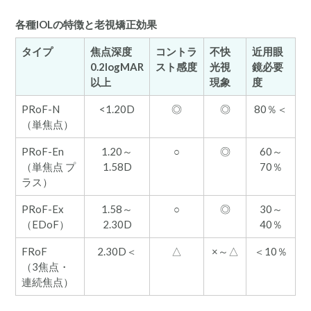
各種IOLの特徴と老視矯正効果
タイプ
焦点深度
コントラ
不快
近用眼
0.2logMAR
スト感度
光視
鏡必要
以上
現象
度
PRoF-N
<1.20D
◎
◎
80％＜
（単焦点）
PRoF-En
1.20～
○
◎
60～
（単焦点 プ
1.58D
70％
ラス）
PRoF-Ex
1.58～
○
◎
30～
（EDoF）
2.30D
40％
FRoF
2.30D＜
△
×～△
＜10％
（3焦点・
連続焦点）