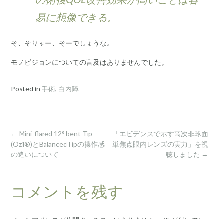
易に想像できる。
そ、そりゃー、そーでしょうな。
モノビジョンについての言及はありませんでした。
Posted in
手術
,
白内障
Post
←
Mini-flared 12° bent Tip
「エビデンスで示す高次非球面
navigation
(Ozil®)とBalancedTipの操作感
単焦点眼内レンズの実力」を視
の違いについて
聴しました
→
コメントを残す