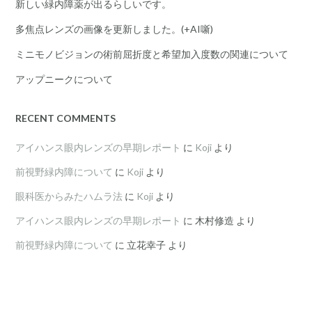
新しい緑内障薬が出るらしいです。
多焦点レンズの画像を更新しました。(+AI噺)
ミニモノビジョンの術前屈折度と希望加入度数の関連について
アップニークについて
RECENT COMMENTS
アイハンス眼内レンズの早期レポート
に
Koji
より
前視野緑内障について
に
Koji
より
眼科医からみたハムラ法
に
Koji
より
アイハンス眼内レンズの早期レポート
に
木村修造
より
前視野緑内障について
に
立花幸子
より