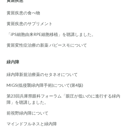
黄斑疾患
黄斑疾患の食べ物
黄斑疾患のサプリメント
「iPS細胞由来RPE細胞移植」を聴講しました。
黄斑変性症治療の新薬 バビースモについて
緑内障
緑内障新規治療薬のセタネオについて
MIGS(低侵襲緑内障手術)について(第4版)
第23回兵庫県眼科フォーラム「眼圧が低いのに進行する緑内
障」を聴講しました。
前視野緑内障について
マインドフルネスと緑内障