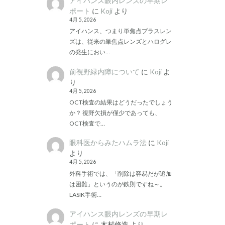
アイハンス眼内レンズの早期レ
ポート
に
Koji
より
4月 5, 2026
アイハンス、つまり単焦点プラスレン
ズは、従来の単焦点レンズとハログレ
の発生におい…
前視野緑内障について
に
Koji
よ
り
4月 5, 2026
OCT検査の結果はどうだったでしょう
か？ 視野欠損が僅少であっても、
OCT検査で…
眼科医からみたハムラ法
に
Koji
より
4月 5, 2026
外科手術では、「削除は容易だが追加
は困難」というのが鉄則ですね～。
LASIK手術…
アイハンス眼内レンズの早期レ
ポート
に
木村修造
より