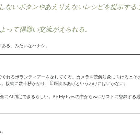
在しないボタンやあえりえないレシピを提示する
よって得難い交流がえられる。
がある」みたいなハナシ。
でくれるボランティアーを探してくる。カメラを読解対象に向けるとそ
み。接続に数十秒かかり、即座読みあげというわけにはいかない。
AI判定できるらしい。Be My Eyesの中からwaitリストに登録する
る。
す。