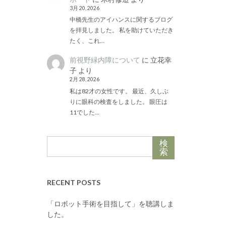
3月 20, 2026
中橋先生のアイハンスに関するブログ
を拝見しました。 私を助けていただき
たく、これ…
前視野緑内障について
に
立花幸
子
より
2月 28, 2026
私は82才の女性です。 最近、久しぶ
りに眼科の検査をしました。 眼圧は
11でした…
検
索
RECENT POSTS
「ロボット手術を目指して」を聴講しま
した。