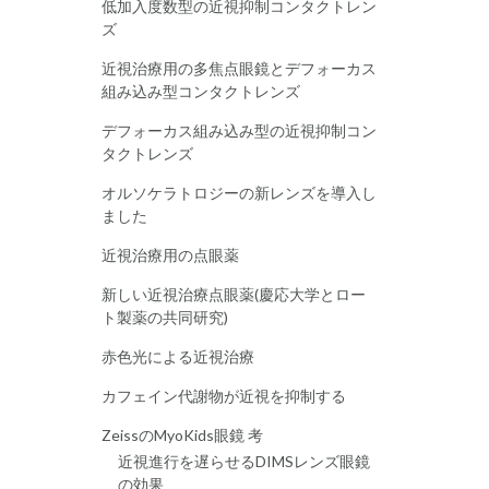
低加入度数型の近視抑制コンタクトレン
ズ
近視治療用の多焦点眼鏡とデフォーカス
組み込み型コンタクトレンズ
デフォーカス組み込み型の近視抑制コン
タクトレンズ
オルソケラトロジーの新レンズを導入し
ました
近視治療用の点眼薬
新しい近視治療点眼薬(慶応大学とロー
ト製薬の共同研究)
赤色光による近視治療
カフェイン代謝物が近視を抑制する
ZeissのMyoKids眼鏡 考
近視進行を遅らせるDIMSレンズ眼鏡
の効果