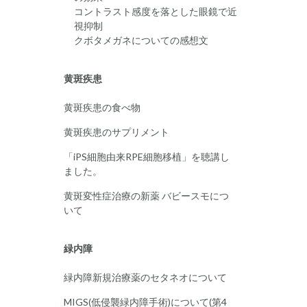
コントラスト感度を落とした眼鏡で近
視抑制
クボタメガネについての感想文
黄斑疾患
黄斑疾患の食べ物
黄斑疾患のサプリメント
「iPS細胞由来RPE細胞移植」を聴講し
ました。
黄斑変性症治療の新薬 バビースモにつ
いて
緑内障
緑内障新規治療薬のセタネオについて
MIGS(低侵襲緑内障手術)について(第4