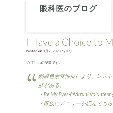
Skip
眼科医のブログ
to
content
I Have a Choice to 
Posted on
8月 6, 2023
by
Koji
NY Times
の記事です。
網膜色素変性症により、レスト
肢がある。
・Be My EyesやVirtual 
・家族にメニューを読んでもら