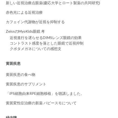
新しい近視治療点眼薬(慶応大学とロート製薬の共同研究)
赤色光による近視治療
カフェイン代謝物が近視を抑制する
ZeissのMyoKids眼鏡 考
近視進行を遅らせるDIMSレンズ眼鏡の効果
コントラスト感度を落とした眼鏡で近視抑制
クボタメガネについての感想文
黄斑疾患
黄斑疾患の食べ物
黄斑疾患のサプリメント
「iPS細胞由来RPE細胞移植」を聴講しました。
黄斑変性症治療の新薬 バビースモについて
緑内障