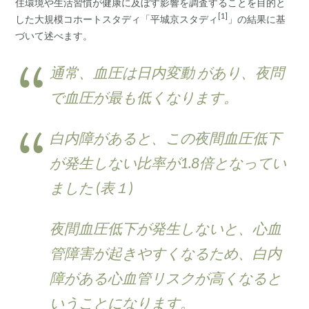
住環境や生活習慣が健康に及ぼす影響を調査することを目的と
[1]
した大規模コホートスタディ「平城京スタディ
」の結果に基
づいて述べます。
通常、血圧は日内変動 があり、夜問
で血圧が最も低くなります。
白内障があると、この夜間血圧低下
が発生しない比率が1.8倍となってい
ました (表１)
夜間血圧低下が発生しないと、心血
管障害が起きやすくなるため、白内
障がある心血管リスクが高くなると
いうことになります。