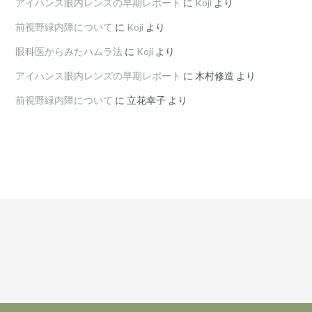
アイハンス眼内レンズの早期レポート
に
Koji
より
前視野緑内障について
に
Koji
より
眼科医からみたハムラ法
に
Koji
より
アイハンス眼内レンズの早期レポート
に
木村修造
より
前視野緑内障について
に
立花幸子
より