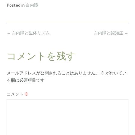
Posted in
白内障
Post
←
白内障と生体リズム
白内障と認知症
→
navigation
コメントを残す
メールアドレスが公開されることはありません。
※
が付いてい
る欄は必須項目です
コメント
※