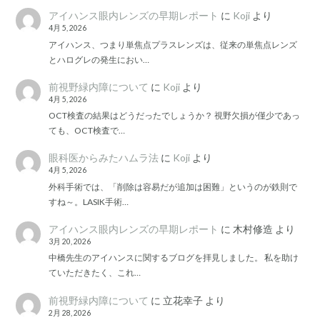
アイハンス眼内レンズの早期レポート
に
Koji
より
4月 5, 2026
アイハンス、つまり単焦点プラスレンズは、従来の単焦点レンズ
とハログレの発生におい…
前視野緑内障について
に
Koji
より
4月 5, 2026
OCT検査の結果はどうだったでしょうか？ 視野欠損が僅少であっ
ても、OCT検査で…
眼科医からみたハムラ法
に
Koji
より
4月 5, 2026
外科手術では、「削除は容易だが追加は困難」というのが鉄則で
すね～。LASIK手術…
アイハンス眼内レンズの早期レポート
に
木村修造
より
3月 20, 2026
中橋先生のアイハンスに関するブログを拝見しました。 私を助け
ていただきたく、これ…
前視野緑内障について
に
立花幸子
より
2月 28, 2026