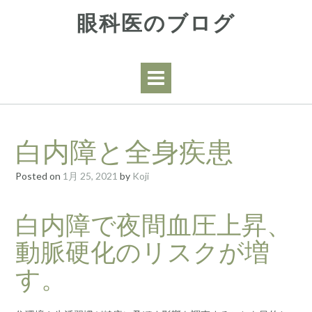
Skip
眼科医のブログ
to
content
白内障と全身疾患
Posted on
1月 25, 2021
by
Koji
白内障で夜間血圧上昇、
動脈硬化のリスクが増
す。