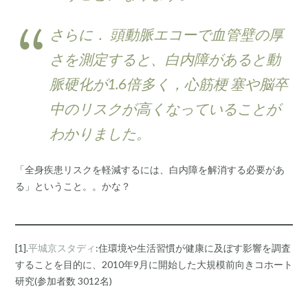
さらに． 頭動脈エコーで血管壁の厚
さを測定すると、白内障があると動
脈硬化が1.6倍多く，心筋梗 塞や脳卒
中のリスクが高くなっていることが
わかりました。
「全身疾患リスクを軽減するには、白内障を解消する必要があ
る」ということ。。かな？
[1].
平城京スタディ
:住環境や生活習慣が健康に及ぼす影響を調査
することを目的に、2010年9月に開始した大規模前向きコホート
研究(参加者数 3012名)