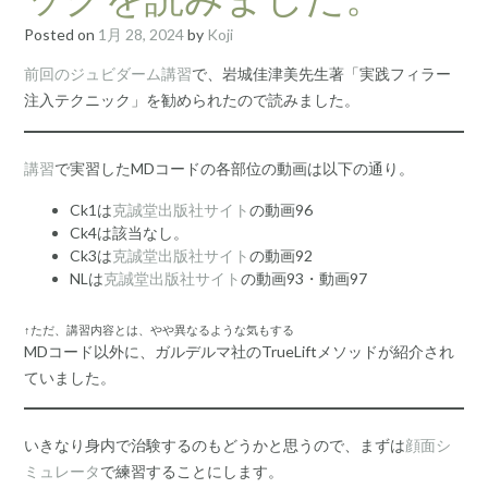
Posted on
1月 28, 2024
by
Koji
前回のジュビダーム講習
で、岩城佳津美先生著「実践フィラー
注入テクニック」を勧められたので読みました。
講習
で実習したMDコードの各部位の動画は以下の通り。
Ck1は
克誠堂出版社サイト
の動画96
Ck4は該当なし。
Ck3は
克誠堂出版社サイト
の動画92
NLは
克誠堂出版社サイト
の動画93・動画97
↑ただ、講習内容とは、やや異なるような気もする
MDコード以外に、ガルデルマ社のTrueLiftメソッドが紹介され
ていました。
いきなり身内で治験するのもどうかと思うので、まずは
顔面シ
ミュレータ
で練習することにします。