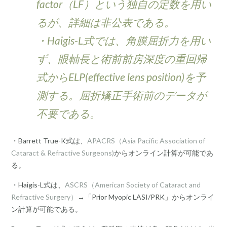
factor（LF）という独自の定数を用い
るが、詳細は非公表である。
・Haigis-L式では、角膜屈折力を用い
ず、眼軸長と術前前房深度の重回帰
式からELP(effective lens position)を予
測する。屈折矯正手術前のデータが
不要である。
・Barrett True-K式は、
APACRS（Asia Pacific Association of
Cataract & Refractive Surgeons)
からオンライン計算が可能であ
る。
・Haigis-L式は、
ASCRS（American Society of Cataract and
Refractive Surgery）
→「Prior Myopic LASI/PRK」からオンライ
ン計算が可能である。