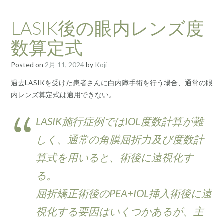
LASIK後の眼内レンズ度
数算定式
Posted on
2月 11, 2024
by
Koji
過去LASIKを受けた患者さんに白内障手術を行う場合、通常の眼
内レンズ算定式は適用できない。
LASIK施行症例ではIOL度数計算が難
しく、通常の角膜屈折力及び度数計
算式を用いると、術後に遠視化す
る。
屈折矯正術後のPEA+IOL挿入術後に遠
視化する要因はいくつかあるが、主