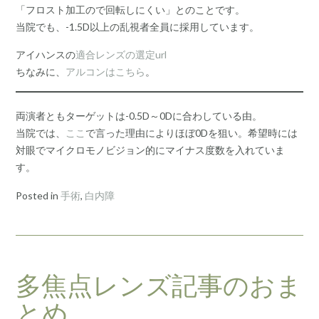
「フロスト加工ので回転しにくい」とのことです。
当院でも、-1.5D以上の乱視者全員に採用しています。
アイハンスの
適合レンズの選定url
ちなみに、
アルコンはこちら
。
両演者ともターゲットは-0.5D～0Dに合わしている由。
当院では、
ここ
で言った理由によりほぼ0Dを狙い。希望時には
対眼でマイクロモノビジョン的にマイナス度数を入れていま
す。
Posted in
手術
,
白内障
多焦点レンズ記事のおま
とめ