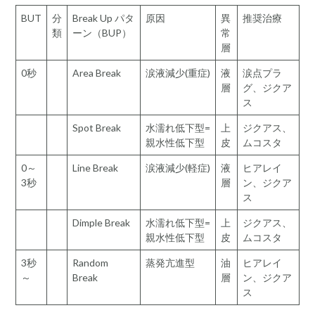
BUT
分
Break Up パタ
原因
異
推奨治療
類
ーン（BUP）
常
層
0秒
Area Break
涙液減少(重症)
液
涙点プラ
層
グ、ジクア
ス
Spot Break
水濡れ低下型=
上
ジクアス、
親水性低下型
皮
ムコスタ
0～
Line Break
涙液減少(軽症)
液
ヒアレイ
3秒
層
ン、ジクア
ス
Dimple Break
水濡れ低下型=
上
ジクアス、
親水性低下型
皮
ムコスタ
3秒
Random
蒸発亢進型
油
ヒアレイ
～
Break
層
ン、ジクア
ス