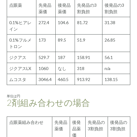
点眼薬
先発品
後発品
先発品の3
後発品の3
薬価
薬価
割負担
割負担
0.1%ヒアレ
272.4
104.6
81.72
31.38
イン
0.1%フルメ
173
89.5
51.9
26.85
トロン
ジクアス
529.7
187
158.91
56.1
ジクアスLX
1060
なし
318
n/a
ムコスタ
3046.4
460.5
913.92
138.15
単位は円
2剤組み合わせの場合
点眼薬組み合わせ
先発品
後発
先発品の
後発品の
薬価
品薬
3割負担
3割負担
価