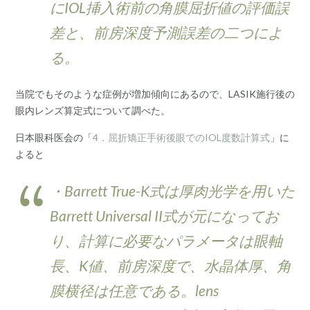
にIOL挿入術前の角膜屈折値の評価誤
差と、前房深度予測誤差の二つによ
る。
当院でもそのような症例が増加傾向にあるので、LASIK施行後の
眼内レンズ算定式について調べた。
日本眼科医会の「
4．屈折矯正手術後眼でのIOL度数計算式
」に
よると
・Barrett True-K式は厚肉光学を用いた
Barrett Universal II式が元になってお
り、計算に必要なパラメータは眼軸
長、K値、前房深度で、水晶体厚、角
膜横径は任意である。lens