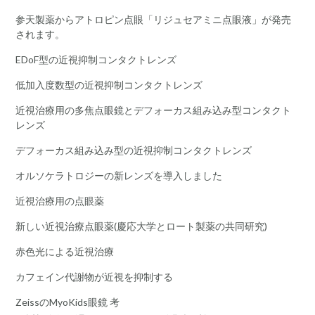
参天製薬からアトロピン点眼「リジュセアミニ点眼液」が発売
されます。
EDoF型の近視抑制コンタクトレンズ
低加入度数型の近視抑制コンタクトレンズ
近視治療用の多焦点眼鏡とデフォーカス組み込み型コンタクト
レンズ
デフォーカス組み込み型の近視抑制コンタクトレンズ
オルソケラトロジーの新レンズを導入しました
近視治療用の点眼薬
新しい近視治療点眼薬(慶応大学とロート製薬の共同研究)
赤色光による近視治療
カフェイン代謝物が近視を抑制する
ZeissのMyoKids眼鏡 考