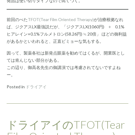
発品は使い切りタイプなので高くつく。
前回のべた
TFOT(Tear Film Oriented Therapy)
が治療根拠なれ
ば、ジクアスLX最強説だが、「ジクアスLX(1060円) ÷ 0.1%
ヒアレイン+0.1%フルメトロン(58.26円) ≒ 20倍」 ほどの御利益
があるかといわれると、正直ビミョーな気もする。
因って、製薬各社は新発点眼薬を勧めてはくるが、開業医とし
ては肯んじない部分がある。
この辺り、御高名先生の御講演では考慮されてないですよね
ー。
Posted in
ドライアイ
ドライアイのTFOT(Tear