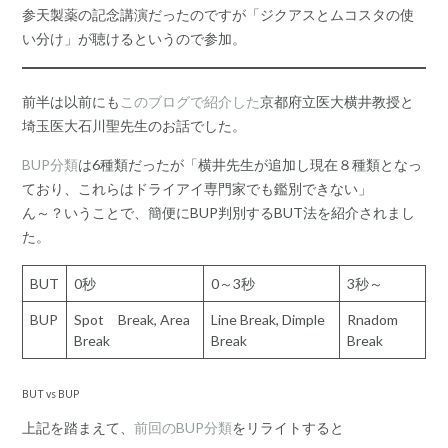
参天製薬の記念講演だったのですが「ジクアスとムコスタの使
い分け」が聴けるというので参加。
前半は以前にも
このブログで紹介した
京都府立医大横井教授と
埼玉医大石川聖先生のお話でした。
BUP分類
は6種類だったが「横井先生が追加し現在８種類となっ
ており、これらはドライアイ専門家でも鑑別できない」
ん～？いうことで、簡便にBUP判別するBUT法を紹介されまし
た。
BUT
0秒
0～3秒
3秒～
BUP
Spot Break, Area
Line Break, Dimple
Rnadom
Break
Break
Break
BUT vs BUP
上記を踏まえて、
前回のBUP分類
をリライトすると