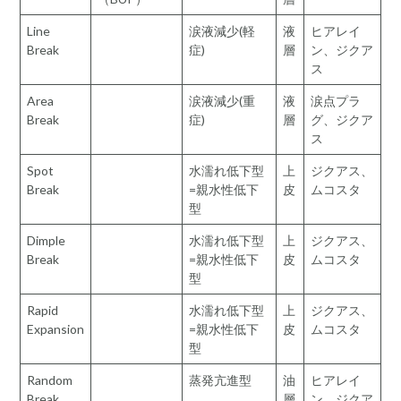
Line
涙液減少(軽
液
ヒアレイ
Break
症)
層
ン、ジクア
ス
Area
涙液減少(重
液
涙点プラ
Break
症)
層
グ、ジクア
ス
Spot
水濡れ低下型
上
ジクアス、
Break
=親水性低下
皮
ムコスタ
型
Dimple
水濡れ低下型
上
ジクアス、
Break
=親水性低下
皮
ムコスタ
型
Rapid
水濡れ低下型
上
ジクアス、
Expansion
=親水性低下
皮
ムコスタ
型
Random
蒸発亢進型
油
ヒアレイ
Break
層
ン、ジクア