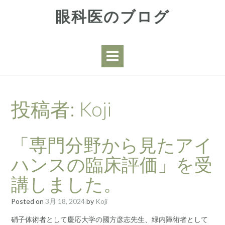
Skip
眼科医のブログ
to
content
投稿者:
Koji
「専門分野から見たアイ
ハンスの臨床評価」を受
講しました。
Posted on
3月 18, 2024
by
Koji
硝子体術者として慶応大学の國方彦志先生、緑内障術者として