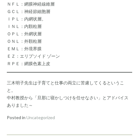
ＮＦＬ：網膜神経線維層
ＧＣＬ：神経節細胞層
ＩＰＬ：内網状層。
ＩＮＬ：内顆粒層
ＯＰＬ：外網状層
ＯＮＬ：外顆粒層
ＥＭＬ：外境界膜
ＥＺ：エリプソイド ゾーン
ＲＰＥ：網膜色素上皮
三木明子先生は子育てと仕事の両立に苦慮してくるというこ
と。
中村教授から「旦那に寝かしつけを任せなさい」とアドバイス
ありました～
Posted in
Uncategorized