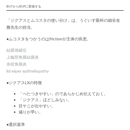
BUTからBUPに変換する
「ジクアスとムコスタの使い分け」は、うぐいす眼科の細谷友
雅先生の担当。
●ムコスタをつかうのはfrictionが主体の疾患。
結膜弛緩症
上輪部角膜結膜炎
糸状角膜炎
lid wiper epitheliopathy
●ジクアスLXの特徴
「べたつきやすい」のであらかじめ伝えておく。
「ジクアス」ほどしみない。
目ヤニが出やすい。
減りが早い。
●選択基準