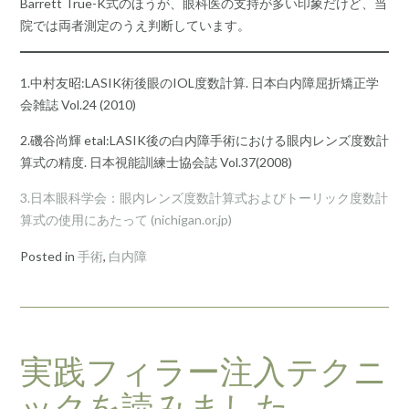
Barrett True-K式のほうが、眼科医の支持が多い印象だけど、当
院では両者測定のうえ判断しています。
1.中村友昭:LASIK術後眼のIOL度数計算. 日本白内障屈折矯正学
会雑誌 Vol.24 (2010)
2.磯谷尚輝 etal:LASIK後の白内障手術における眼内レンズ度数計
算式の精度. 日本視能訓練士協会誌 Vol.37(2008)
3.日本眼科学会：眼内レンズ度数計算式およびトーリック度数計
算式の使用にあたって (nichigan.or.jp)
Posted in
手術
,
白内障
実践フィラー注入テクニ
ックを読みました。