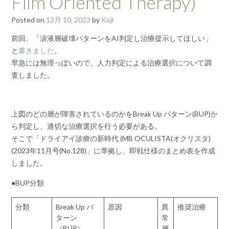
Film Oriented Therapy)
Posted on
12月 10, 2023
by
Koji
前回、「涙液層破壊パターンをAI判定し治療提示してほしい」
と
書きました
。
早急には無理っぽいので、人力判定による治療選択について調
査しました。
上図のどの層が障害されているのかをBreak Up パターン(BUP)か
ら判定し、適切な治療選択を行う必要がある。
そこで「ドライアイ診療の新時代 (MB OCULISTA(オクリスタ)
(2023年11月号(No.128)」に準拠し、即戦仕様のまとめ表を作成
しました。
●BUP分類
分類
Break Up パ
原因
異
推奨治療
ターン
常
（BUP）
層