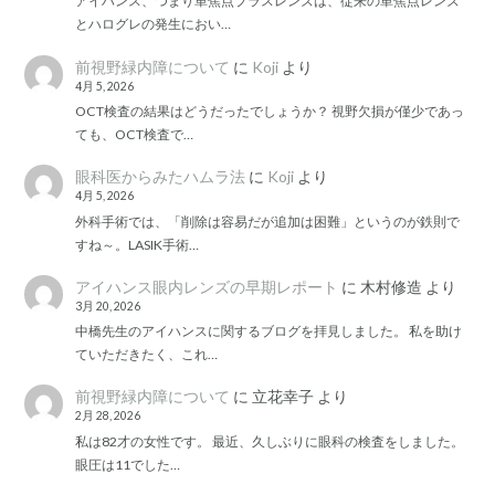
アイハンス、つまり単焦点プラスレンズは、従来の単焦点レンズ
とハログレの発生におい…
前視野緑内障について
に
Koji
より
4月 5, 2026
OCT検査の結果はどうだったでしょうか？ 視野欠損が僅少であっ
ても、OCT検査で…
眼科医からみたハムラ法
に
Koji
より
4月 5, 2026
外科手術では、「削除は容易だが追加は困難」というのが鉄則で
すね～。LASIK手術…
アイハンス眼内レンズの早期レポート
に
木村修造
より
3月 20, 2026
中橋先生のアイハンスに関するブログを拝見しました。 私を助け
ていただきたく、これ…
前視野緑内障について
に
立花幸子
より
2月 28, 2026
私は82才の女性です。 最近、久しぶりに眼科の検査をしました。
眼圧は11でした…