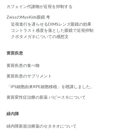
カフェイン代謝物が近視を抑制する
ZeissのMyoKids眼鏡 考
近視進行を遅らせるDIMSレンズ眼鏡の効果
コントラスト感度を落とした眼鏡で近視抑制
クボタメガネについての感想文
黄斑疾患
黄斑疾患の食べ物
黄斑疾患のサプリメント
「iPS細胞由来RPE細胞移植」を聴講しました。
黄斑変性症治療の新薬 バビースモについて
緑内障
緑内障新規治療薬のセタネオについて