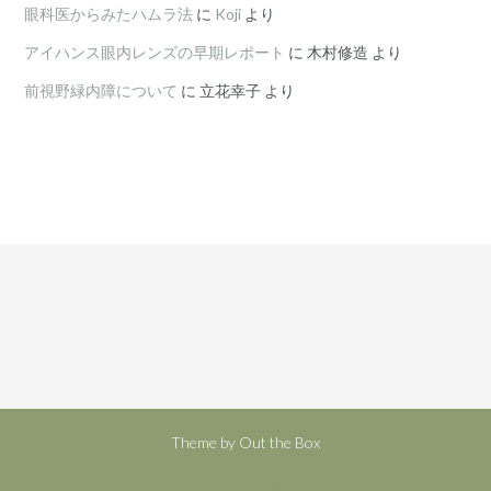
眼科医からみたハムラ法
に
Koji
より
アイハンス眼内レンズの早期レポート
に
木村修造
より
前視野緑内障について
に
立花幸子
より
Theme by
Out the Box
Archives