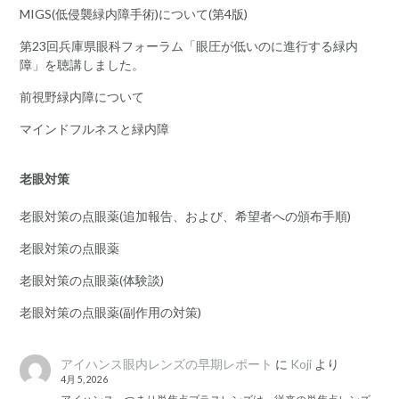
MIGS(低侵襲緑内障手術)について(第4版)
第23回兵庫県眼科フォーラム「眼圧が低いのに進行する緑内
障」を聴講しました。
前視野緑内障について
マインドフルネスと緑内障
老眼対策
老眼対策の点眼薬(追加報告、および、希望者への頒布手順)
老眼対策の点眼薬
老眼対策の点眼薬(体験談)
老眼対策の点眼薬(副作用の対策)
アイハンス眼内レンズの早期レポート
に
Koji
より
4月 5, 2026