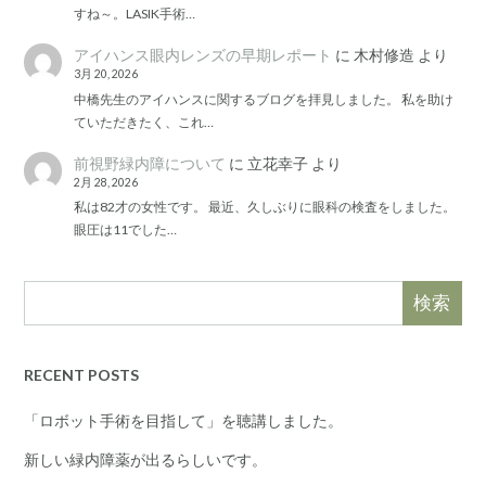
すね～。LASIK手術…
アイハンス眼内レンズの早期レポート
に
木村修造
より
3月 20, 2026
中橋先生のアイハンスに関するブログを拝見しました。 私を助け
ていただきたく、これ…
前視野緑内障について
に
立花幸子
より
2月 28, 2026
私は82才の女性です。 最近、久しぶりに眼科の検査をしました。
眼圧は11でした…
検索
RECENT POSTS
「ロボット手術を目指して」を聴講しました。
新しい緑内障薬が出るらしいです。