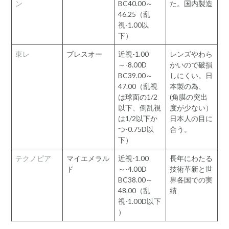
ン
BC40.00～
た。国内製造
46.25（乱
視-1.00以
下）
東レ
ブレスオー
近視-1.00
レンズやわら
～-8.00D
かいので破損
BC39.00～
しにくい。日
47.00（乱視
本製の為、
は球面の1/2
(角膜の突出
以下、倒乱視
度が少ない）
は1/2以下か
日本人の目に
つ-0.75D以
合う。
下）
テクノピア
マイエメラル
近視-1.00
長年にわたる
ド
～-4.00D
技術革新と世
BC38.00～
界各国での実
48.00（乱
績
視-1.00D以下
）