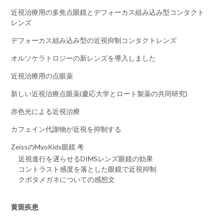
近視治療用の多焦点眼鏡とデフォーカス組み込み型コンタクト
レンズ
デフォーカス組み込み型の近視抑制コンタクトレンズ
オルソケラトロジーの新レンズを導入しました
近視治療用の点眼薬
新しい近視治療点眼薬(慶応大学とロート製薬の共同研究)
赤色光による近視治療
カフェイン代謝物が近視を抑制する
ZeissのMyoKids眼鏡 考
近視進行を遅らせるDIMSレンズ眼鏡の効果
コントラスト感度を落とした眼鏡で近視抑制
クボタメガネについての感想文
黄斑疾患