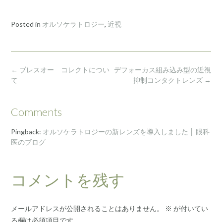
Posted in
オルソケラトロジー
,
近視
Post
←
ブレスオー コレクトについ
デフォーカス組み込み型の近視
navigation
て
抑制コンタクトレンズ
→
Comments
Pingback:
オルソケラトロジーの新レンズを導入しました │ 眼科
医のブログ
コメントを残す
メールアドレスが公開されることはありません。
※
が付いてい
る欄は必須項目です