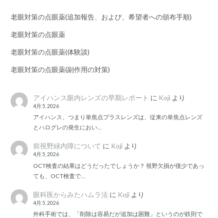
老眼対策の点眼薬(追加報告、および、希望者への頒布手順)
老眼対策の点眼薬
老眼対策の点眼薬(体験談)
老眼対策の点眼薬(副作用の対策)
アイハンス眼内レンズの早期レポート
に
Koji
より
4月 5, 2026
アイハンス、つまり単焦点プラスレンズは、従来の単焦点レンズ
とハログレの発生におい…
前視野緑内障について
に
Koji
より
4月 5, 2026
OCT検査の結果はどうだったでしょうか？ 視野欠損が僅少であっ
ても、OCT検査で…
眼科医からみたハムラ法
に
Koji
より
4月 5, 2026
外科手術では、「削除は容易だが追加は困難」というのが鉄則で