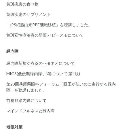
黄斑疾患の食べ物
黄斑疾患のサプリメント
「iPS細胞由来RPE細胞移植」を聴講しました。
黄斑変性症治療の新薬 バビースモについて
緑内障
緑内障新規治療薬のセタネオについて
MIGS(低侵襲緑内障手術)について(第4版)
第23回兵庫県眼科フォーラム「眼圧が低いのに進行する緑内
障」を聴講しました。
前視野緑内障について
マインドフルネスと緑内障
老眼対策