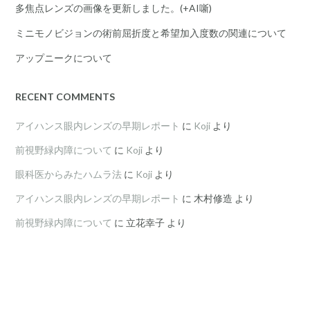
多焦点レンズの画像を更新しました。(+AI噺)
ミニモノビジョンの術前屈折度と希望加入度数の関連について
アップニークについて
RECENT COMMENTS
アイハンス眼内レンズの早期レポート
に
Koji
より
前視野緑内障について
に
Koji
より
眼科医からみたハムラ法
に
Koji
より
アイハンス眼内レンズの早期レポート
に
木村修造
より
前視野緑内障について
に
立花幸子
より