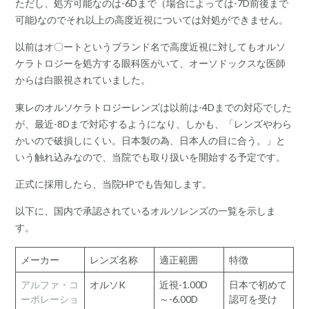
ただし、処方可能なのは-6Dまで（場合によっては-7D前後まで
可能)なのでそれ以上の高度近視については対処ができません。
以前はオ〇ートというブランド名で高度近視に対してもオルソ
ケラトロジーを処方する眼科医がいて、オーソドックスな医師
からは白眼視されていました。
東レのオルソケラトロジーレンズは以前は-4Dまでの対応でした
が、最近-8Dまで対応するようになり、しかも、「レンズやわら
かいので破損しにくい。日本製の為、日本人の目に合う。」と
いう触れ込みなので、当院でも取り扱いを開始する予定です。
正式に採用したら、当院HPでも告知します。
以下に、国内で承認されているオルソレンズの一覧を示しま
す。
メーカー
レンズ名称
適正範囲
特徴
アルファ・コ
オルソK
近視-1.00D
日本で初めて
ーポレーショ
～-6.00D
認可を受け