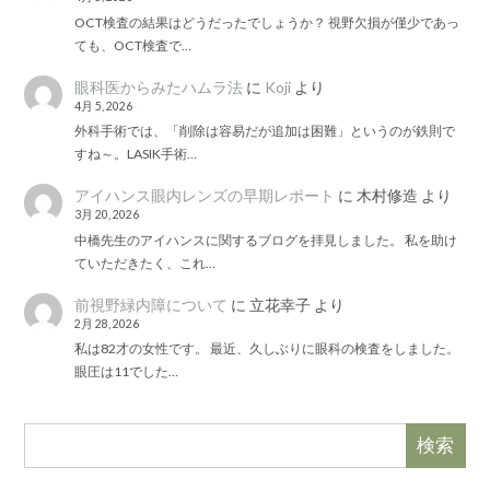
OCT検査の結果はどうだったでしょうか？ 視野欠損が僅少であっ
ても、OCT検査で…
眼科医からみたハムラ法
に
Koji
より
4月 5, 2026
外科手術では、「削除は容易だが追加は困難」というのが鉄則で
すね～。LASIK手術…
アイハンス眼内レンズの早期レポート
に
木村修造
より
3月 20, 2026
中橋先生のアイハンスに関するブログを拝見しました。 私を助け
ていただきたく、これ…
前視野緑内障について
に
立花幸子
より
2月 28, 2026
私は82才の女性です。 最近、久しぶりに眼科の検査をしました。
眼圧は11でした…
検索