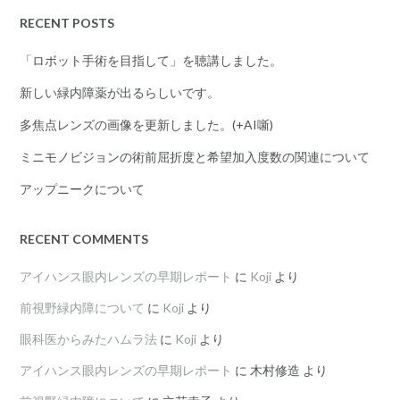
RECENT POSTS
「ロボット手術を目指して」を聴講しました。
新しい緑内障薬が出るらしいです。
多焦点レンズの画像を更新しました。(+AI噺)
ミニモノビジョンの術前屈折度と希望加入度数の関連について
アップニークについて
RECENT COMMENTS
アイハンス眼内レンズの早期レポート
に
Koji
より
前視野緑内障について
に
Koji
より
眼科医からみたハムラ法
に
Koji
より
アイハンス眼内レンズの早期レポート
に
木村修造
より