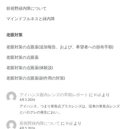
前視野緑内障について
マインドフルネスと緑内障
老眼対策
老眼対策の点眼薬(追加報告、および、希望者への頒布手順)
老眼対策の点眼薬
老眼対策の点眼薬(体験談)
老眼対策の点眼薬(副作用の対策)
アイハンス眼内レンズの早期レポート
に
Koji
より
4月 5, 2026
アイハンス、つまり単焦点プラスレンズは、従来の単焦点レンズ
とハログレの発生におい…
前視野緑内障について
に
Koji
より
4月 5, 2026