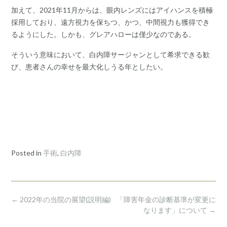
加えて、2021年11月からは、眼内レンズにはアイハンスを積極
採用しており、遠方視力を保ちつ、かつ、中間視力も獲得でき
るようにした。しかも、グレアハローは僅少なのである。
そういう意味において、白内障サージャンとして希求できる歓
び、患者さんの幸せを最大化しうる年としたい。
Posted in
手術
,
白内障
Post
←
2022年の当院の展望(説明編)
「障害年金の診断基準が変更に
navigation
なります」について
→