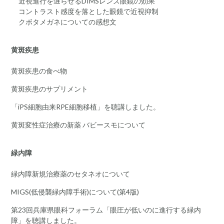
近視進行を遅らせるDIMSレンズ眼鏡の効果
コントラスト感度を落とした眼鏡で近視抑制
クボタメガネについての感想文
黄斑疾患
黄斑疾患の食べ物
黄斑疾患のサプリメント
「iPS細胞由来RPE細胞移植」を聴講しました。
黄斑変性症治療の新薬 バビースモについて
緑内障
緑内障新規治療薬のセタネオについて
MIGS(低侵襲緑内障手術)について(第4版)
第23回兵庫県眼科フォーラム「眼圧が低いのに進行する緑内
障」を聴講しました。