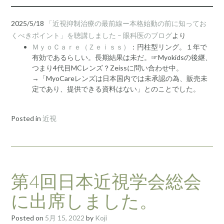
2025/5/18
「近視抑制治療の最前線ー本格始動の前に知ってお
くべきポイント」を聴講しました – 眼科医のブログ
より
ＭｙｏＣａｒｅ（Ｚｅｉｓｓ）
：円柱型リング。１年で
有効であるらしい。長期結果は未だ。☞Myokidsの後継、
つまり4代目MCレンズ？Zeissに問い合わせ中。
→「
MyoCareレンズは日本国内では未承認の為、販売未
定であり、提供できる資料はない」とのことでした。
Posted in
近視
第4回日本近視学会総会
に出席しました。
Posted on
5月 15, 2022
by
Koji