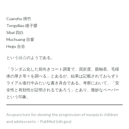
Cuanzhu 攅竹
Tongziliao 瞳子髎
Sibai 四白
Muchuang 目窗
Hegu 合谷
という
鍼点
のようである。
「ランダム化した前向きコート調査で、屈折度、眼軸長、毛様
体の厚さ等々を調べる」とあるが、結果は記載されておらずト
ライアル進行中みたいな書き具合である。考察において、「安
全性と有効性が証明されるであろう」とあり、微妙なペーパー
という印象。
Acupuncture for slowing the progression of myopia in children
and adolescents – PubMed (nih.gov)