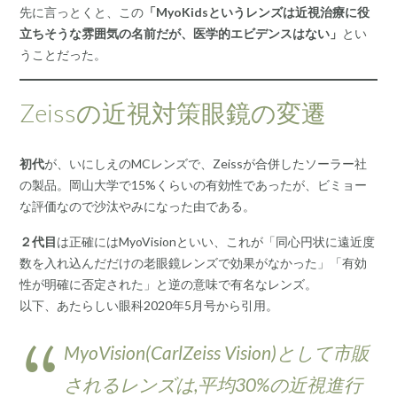
先に言っとくと、この
「MyoKidsというレンズは近視治療に役
立ちそうな雰囲気の名前だが、医学的エビデンスはない」
とい
うことだった。
Zeissの近視対策眼鏡の変遷
初代
が、いにしえのMCレンズで、Zeissが合併したソーラー社
の製品。岡山大学で15%くらいの有効性であったが、ビミョー
な評価なので沙汰やみになった由である。
２代目
は正確にはMyoVisionといい、これが「同心円状に遠近度
数を入れ込んだだけの老眼鏡レンズで効果がなかった」「有効
性が明確に否定された」と逆の意味で有名なレンズ。
以下、あたらしい眼科2020年5月号から引用。
MyoVision(CarlZeiss Vision)として市販
されるレンズは,平均30%の近視進行