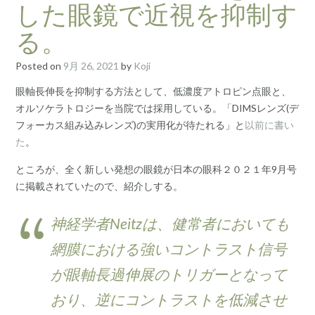
した眼鏡で近視を抑制す
る。
Posted on
9月 26, 2021
by
Koji
眼軸長伸長を抑制する方法として、低濃度アトロピン点眼と、
オルソケラトロジーを当院では採用している。「DIMSレンズ(デ
フォーカス組み込みレンズ)の実用化が待たれる」と
以前に書い
た
。
ところが、全く新しい発想の眼鏡が日本の眼科２０２１年9月号
に掲載されていたので、紹介しする。
神経学者Neitzは、健常者においても
網膜における強いコントラスト信号
が眼軸長過伸展のトリガーとなって
おり、逆にコントラストを低減させ