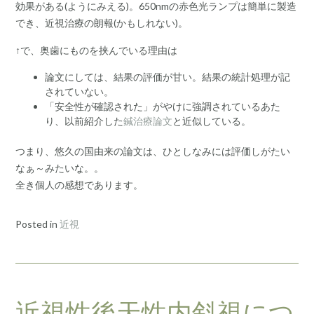
効果がある(ようにみえる)。650nmの赤色光ランプは簡単に製造
でき、近視治療の朗報(かもしれない)。
↑で、奥歯にものを挟んでいる理由は
論文にしては、結果の評価が甘い。結果の統計処理が記
されていない。
「安全性が確認された」がやけに強調されているあた
り、以前紹介した
鍼治療論文
と近似している。
つまり、悠久の国由来の論文は、ひとしなみには評価しがたい
なぁ～みたいな。。
全き個人の感想であります。
Posted in
近視
近視性後天性内斜視につ