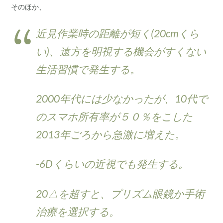
そのほか、
近見作業時の距離が短く(20cmくら
い)、遠方を明視する機会がすくない
生活習慣で発生する。
2000年代には少なかったが、10代で
のスマホ所有率が５０％をこした
2013年ごろから急激に増えた。
-6Dくらいの近視でも発生する。
20△を超すと、プリズム眼鏡か手術
治療を選択する。