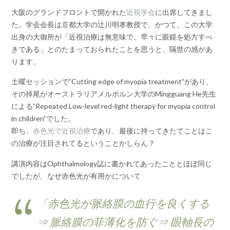
大阪のグランドフロントで開かれた
近視学会
に出席してきまし
た。学会会長は京都大学の辻川明孝教授で、かつて、この大学
出身の大御所が「近視治療は無意味で、早々に眼鏡を処方すべ
きである」とのたまっておられたことを思うと、隔世の感があ
ります。
土曜セッションで”Cutting edge of myopia treatment”があり、
その掉尾がオーストラリアメルボルン大学のMingguang He先生
による”Repeated Low-level red-light therapy for myopia control
in children”でした。
即ち、
赤色光で近視治療
であり、最後に持ってきたてことはこ
の治療が注目されてるということかしらん？
講演内容はOphthalmology誌に書かれてあったこととほぼ同じ
でしたが、なぜ赤色光が有用かについて
「赤色光が脈絡膜の血行を良くする
⇒ 脈絡膜の菲薄化を防ぐ⇒ 眼軸長の