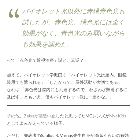
バイオレット光以外に赤緑青色光も
試したが、赤色光、緑色光には全く
効果がなく、青色光のみ弱いながら
も効果を認めた。
って「赤色光で近視治療」説と、真逆？！
加えて、バイオレット学派曰く「バイオレット光は屋内、眼鏡
装用でも遮られる」「したがって、屋外活動が大切である」
なれば 「赤色光は屋内にも到達するので、わざわざ照射するに
及ばず」ともいえ、僕もバイオレット派に一票かな。。
その他、
Zeissが製造中止
したと思ってたMCレンズが
MyoKids
としてよみがえっている様子。
ただし、発表者のSaulius R. Varnas先生自身が35%くらいの有効