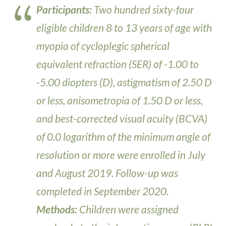
Participants:
Two hundred sixty-four
eligible children 8 to 13 years of age with
myopia of cycloplegic spherical
equivalent refraction (SER) of -1.00 to
-5.00 diopters (D), astigmatism of 2.50 D
or less, anisometropia of 1.50 D or less,
and best-corrected visual acuity (BCVA)
of 0.0 logarithm of the minimum angle of
resolution or more were enrolled in July
and August 2019. Follow-up was
completed in September 2020.
Methods:
Children were assigned