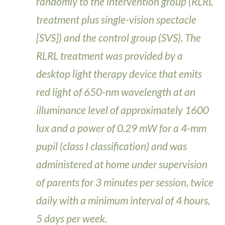
randomly to the intervention group (RLRL
treatment plus single-vision spectacle
[SVS]) and the control group (SVS). The
RLRL treatment was provided by a
desktop light therapy device that emits
red light of 650-nm wavelength at an
illuminance level of approximately 1600
lux and a power of 0.29 mW for a 4-mm
pupil (class I classification) and was
administered at home under supervision
of parents for 3 minutes per session, twice
daily with a minimum interval of 4 hours,
5 days per week.