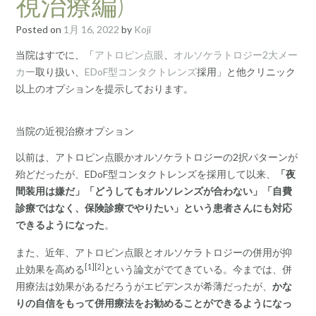
視治療編)
Posted on
1月 16, 2022
by
Koji
当院はすでに、「
アトロピン点眼
、
オルソケラトロジー2大メー
カー
取り扱い、
EDoF型コンタクトレンズ
採用」と他クリニック
以上のオプションを提示しております。
当院の近視治療オプション
以前は、アトロピン点眼かオルソケラトロジーの2択パターンが
殆どだったが、EDoF型コンタクトレンズを採用して以来、
「夜
間装用は嫌だ」「どうしてもオルソレンズが合わない」「自費
診療ではなく、保険診療でやりたい」という患者さんにも対応
できるようになった
。
また、近年、アトロピン点眼とオルソケラトロジーの併用が抑
[1][2]
止効果を高める
という論文がでてきている。今までは、併
用療法は効果があるだろうがエビデンスが希薄だったが、
かな
りの自信をもって併用療法をお勧めることができるようになっ