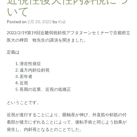
いて
Posted on
2月 20, 2022
by
Koji
2022/2/19第19回近畿弱視斜視アフタヌーンセミナーで京都府立
医大の稗田 牧先生の講演を聞きました。
定義は
潜在性発症
遠方内斜位斜視
若年者
近視
長期の近業、近視の低矯正
ということです。
近視が進行することにより、眼軸長が伸び、外直筋や斜筋の付
着部が後方にずれることによって、後転手術と同じよう効果が
発生し、内斜視となるとのことでした。