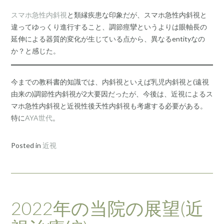
スマホ急性内斜視
と類縁疾患な印象だが、スマホ急性内斜視と
違ってゆっくり進行すること、調節痙攣というよりは眼軸長の
延伸による器質的変化が生じている点から、異なるentityなの
か？と感じた。
今までの教科書的知識では、内斜視といえば乳児内斜視と(遠視
由来の)調節性内斜視が2大要因だったが、今後は、近視によるス
マホ急性内斜視と近視性後天性内斜視も考慮する必要がある。
特に
AYA世代
。
Posted in
近視
2022年の当院の展望(近