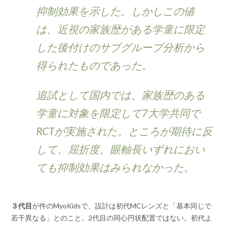
抑制効果を示した。しかしこの値
は、近視の家族歴がある学童に限定
した後付けのサブグループ分析から
得られたものであった。
追試として国内では、家族歴のある
学童に対象を限定して7大学共同で
RCTが実施された。ところが期待に反
して、屈折度、眼軸長いずれにおい
ても抑制効果はみられなかった。
３代目
が件のMyoKidsで、設計は初代MCレンズと「基本同じで
若干異なる」とのこと。2代目の同心円状配置ではない。初代よ