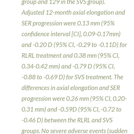
group and 129 in the SVS group).
Adjusted 12-month axial elongation and
SER progression were 0.13 mm (95%
confidence interval [CI], 0.09-0.17mm)
and -0.20 D (95% CI, -0.29 to -0.11D) for
RLRL treatment and 0.38 mm (95% CI,
0.34-0.42 mm) and -0.79 D (95% CI,
-0.88 to -0.69 D) for SVS treatment. The
differences in axial elongation and SER
progression were 0.26 mm (95% CI, 0.20-
0.31 mm) and -0.59D (95% CI, -0.72 to
-0.46 D) between the RLRL and SVS
groups. No severe adverse events (sudden