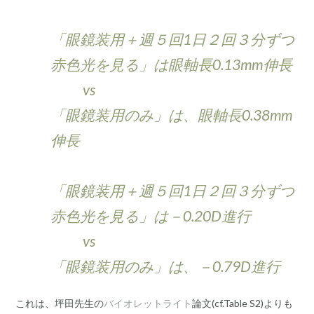
「眼鏡装用＋週５回1日２回３分ずつ
赤色光を見る」は眼軸長0.13mm伸長
vs
「眼鏡装用のみ」は、眼軸長0.38mm
伸長
「眼鏡装用＋週５回1日２回３分ずつ
赤色光を見る」は－0.20D進行
vs
「眼鏡装用のみ」は、－0.79D進行
これは、坪田先生の
バイオレットライト
論文(cf.Table S2)よりも