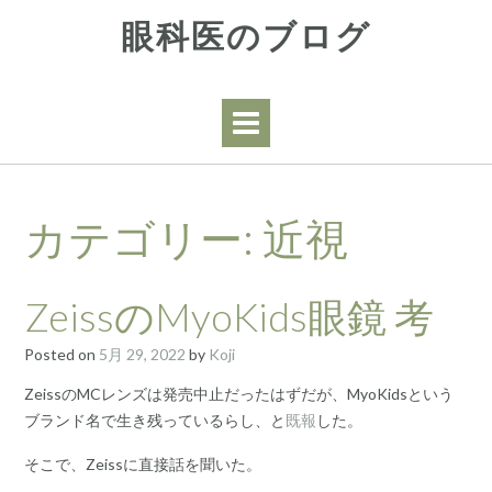
Skip
眼科医のブログ
to
content
カテゴリー:
近視
ZeissのMyoKids眼鏡 考
Posted on
5月 29, 2022
by
Koji
ZeissのMCレンズは発売中止だったはずだが、MyoKidsという
ブランド名で生き残っているらし、と
既報
した。
そこで、Zeissに直接話を聞いた。