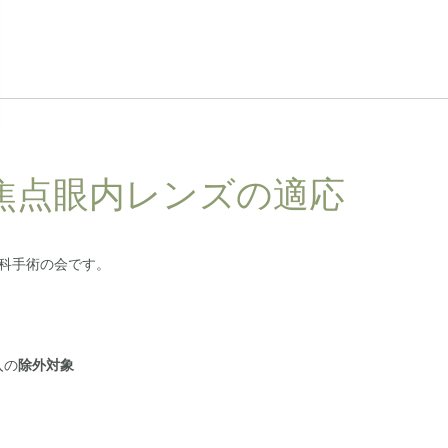
焦点眼内レンズの適応
阪眼科手術の会です。
入の
除外対象