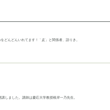
tixをどんどんいれてます！｀Д´」と関係者、語りき。
ムを聴講しました。講師は慶応大学教授根岸一乃先生。