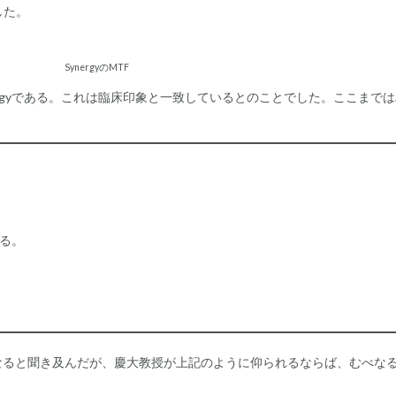
した。
SynergyのMTF
rgyである。これは臨床印象と一致しているとのことでした。ここまで
てる。
関西と異なると聞き及んだが、慶大教授が上記のように仰られるならば、むべな