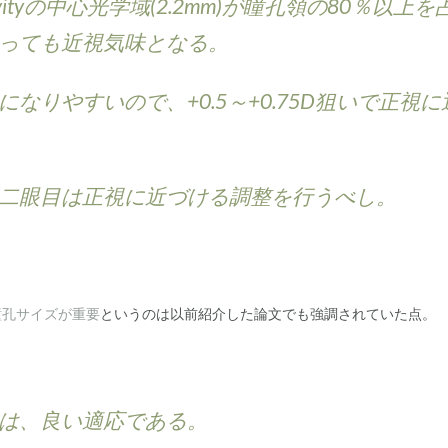
vityの中心光学域(2.2mm)が瞳孔領の80％以上を
っても近視気味となる。
なりやすいので、+0.5～+0.75D狙いで正視に
二眼目は正視に近づける調整を行うべし。
瞳孔サイズが重要
というのは以前紹介した論文でも強調されていた点。
は、良い適応である。