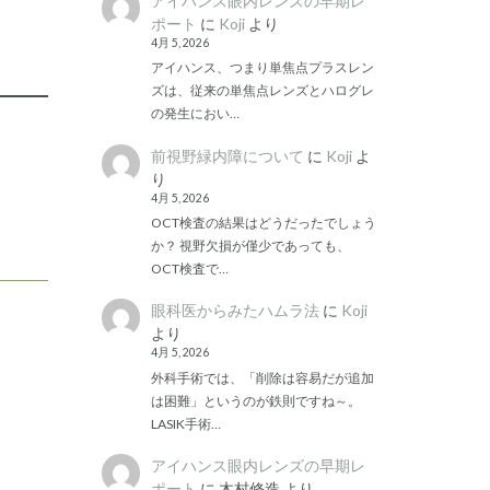
アイハンス眼内レンズの早期レ
ポート
に
Koji
より
4月 5, 2026
アイハンス、つまり単焦点プラスレン
ズは、従来の単焦点レンズとハログレ
の発生におい…
前視野緑内障について
に
Koji
よ
り
4月 5, 2026
OCT検査の結果はどうだったでしょう
か？ 視野欠損が僅少であっても、
OCT検査で…
眼科医からみたハムラ法
に
Koji
より
4月 5, 2026
外科手術では、「削除は容易だが追加
は困難」というのが鉄則ですね～。
LASIK手術…
アイハンス眼内レンズの早期レ
ポート
に
木村修造
より