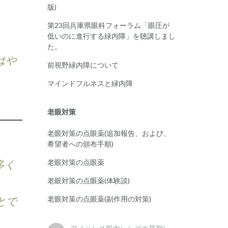
版)
第23回兵庫県眼科フォーラム「眼圧が
低いのに進行する緑内障」を聴講しまし
た。
はや
前視野緑内障について
マインドフルネスと緑内障
老眼対策
老眼対策の点眼薬(追加報告、および、
希望者への頒布手順)
多く
老眼対策の点眼薬
老眼対策の点眼薬(体験談)
とで
老眼対策の点眼薬(副作用の対策)