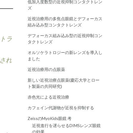
低加入度数型の近視抑制コンタクトレン
ズ
近視治療用の多焦点眼鏡とデフォーカス
組み込み型コンタクトレンズ
デフォーカス組み込み型の近視抑制コン
ントラ
タクトレンズ
オルソケラトロジーの新レンズを導入し
載され
ました
近視治療用の点眼薬
新しい近視治療点眼薬(慶応大学とロー
ト製薬の共同研究)
赤色光による近視治療
。
カフェイン代謝物が近視を抑制する
ZeissのMyoKids眼鏡 考
近視進行を遅らせるDIMSレンズ眼鏡
の効果