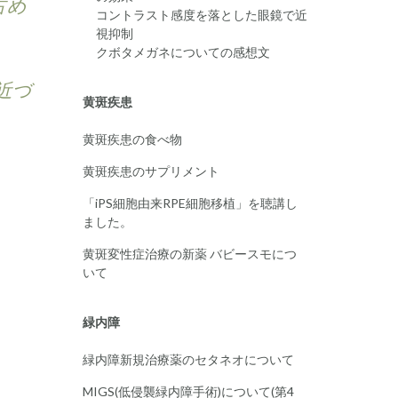
占め
コントラスト感度を落とした眼鏡で近
視抑制
クボタメガネについての感想文
近づ
黄斑疾患
黄斑疾患の食べ物
黄斑疾患のサプリメント
「iPS細胞由来RPE細胞移植」を聴講し
ました。
黄斑変性症治療の新薬 バビースモにつ
いて
緑内障
緑内障新規治療薬のセタネオについて
MIGS(低侵襲緑内障手術)について(第4