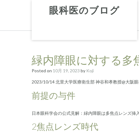
Skip
眼科医のブログ
to
content
緑内障眼に対する多
Posted on
10月 19, 2023
by
Koji
2023/10/14 北里大学医療衛生部 神谷和孝教授@大
前提の与件
日本眼科学会の公式見解：緑内障眼は多焦点レンズ挿
2焦点レンズ時代