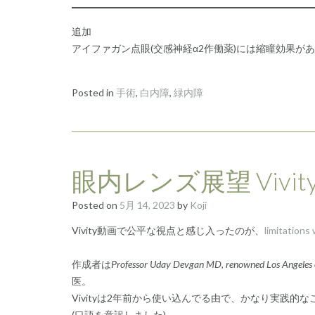
追加
アイファガン点眼(交感神経α2作働薬)には縮瞳効果が
Posted in
手術
,
白内障
,
緑内障
眼内レンズ展望 Vivity
Posted on
5月 14, 2023
by
Koji
Vivity動画で公平な視点と感じ入ったのが、
limitations
作成者は
Professor Uday Devgan MD, renowned Los Angeles ca
医。
Vivityは2年前から使い込んでる由で、かなり実践的
(口語を意訳しました)