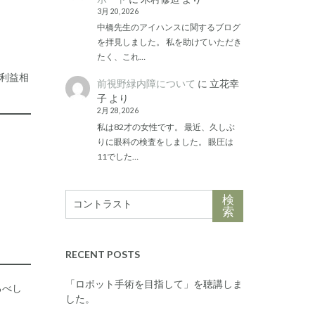
3月 20, 2026
中橋先生のアイハンスに関するブログ
を拝見しました。 私を助けていただき
たく、これ…
は利益相
前視野緑内障について
に
立花幸
子
より
2月 28, 2026
私は82才の女性です。 最近、久しぶ
りに眼科の検査をしました。 眼圧は
11でした…
検
索
RECENT POSTS
「ロボット手術を目指して」を聴講しま
るべし
した。