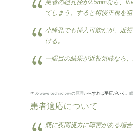
患者の瞳孔径が2.5mmなら、Vi
てしまう。すると術後正視を狙
小瞳孔でも挿入可能だが、近視に
ける。
一眼目の結果が近視気味なら、
☞
X-wave technologyの原理
からすれば平仄がいく。
患者適応について
既に夜間視力に障害がある場合