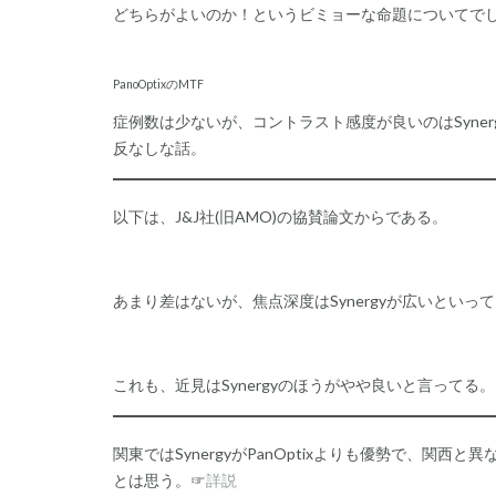
どちらがよいのか！というビミョーな命題についてで
PanoOptixのMTF
症例数は少ないが、コントラスト感度が良いのはSyne
反なしな話。
以下は、J&J社(旧AMO)の協賛論文からである。
あまり差はないが、焦点深度はSynergyが広いといっ
これも、近見はSynergyのほうがやや良いと言ってる。
関東ではSynergyがPanOptixよりも優勢で、
とは思う。☞
詳説